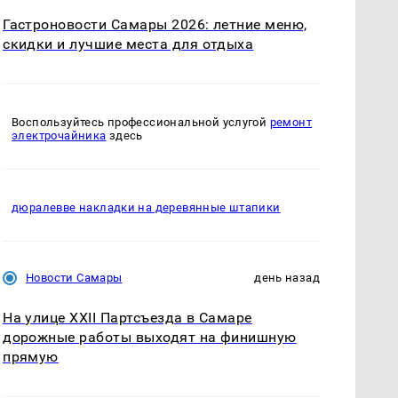
Гастроновости Самары 2026: летние меню,
скидки и лучшие места для отдыха
Воспользуйтесь профессиональной услугой
ремонт
электрочайника
здесь
дюралевве накладки на деревянные штапики
Новости Самары
день назад
На улице XXII Партсъезда в Самаре
дорожные работы выходят на финишную
прямую