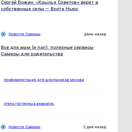
Сергей Божин: «Крылья Советов» верят в
собственные силы — Волга Ньюс
Новости Самары
день назад
Все для мам (и пап): полезные сервисы
Самары для родительства
профориентация для школьников москва
отель гостиница акварель
Новости Самары
2 дня назад