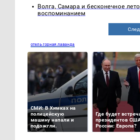
Волга, Самара и бесконечное лето
воспоминанием
След
отель горная лаванда
СМИ: В Химках на
полицейскую
Где будет встреч
машину напали и
президентов США
подожгли.
России: Европа?