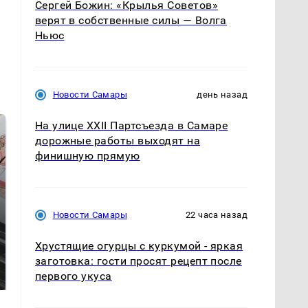
Сергей Божин: «Крылья Советов»
верят в собственные силы — Волга
Ньюс
Новости Самары
день назад
На улице XXII Партсъезда в Самаре
дорожные работы выходят на
финишную прямую
Новости Самары
22 часа назад
Хрустящие огурцы с куркумой - яркая
Не ешьте эту
Как выглядит место
заготовка: гости просят рецепт после
готовую еду из
крушение вертолета на
первого укуса
магазина: список
Кавказе: смотреть