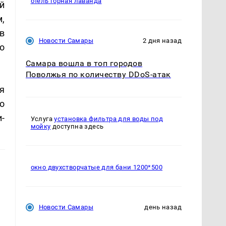
отель горная лаванда
й
,
в
Новости Самары
2 дня назад
о
Самара вошла в топ городов
Поволжья по количеству DDoS-атак
я
о
-
Услуга
установка фильтра для воды под
мойку
доступна здесь
окно двухстворчатые для бани 1200*500
Новости Самары
день назад