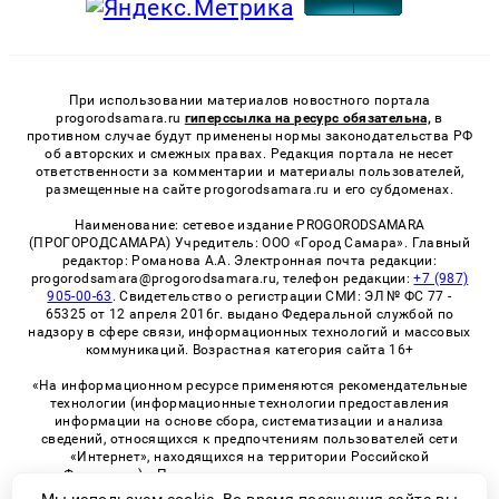
При использовании материалов новостного портала
progorodsamara.ru
гиперссылка на ресурс обязательна,
в
противном случае будут применены нормы законодательства РФ
об авторских и смежных правах. Редакция портала не несет
ответственности за комментарии и материалы пользователей,
размещенные на сайте progorodsamara.ru и его субдоменах.
Наименование: сетевое издание PROGORODSAMARA
(ПРОГОРОДСАМАРА) Учредитель: ООО «Город Самара». Главный
редактор: Романова А.А. Электронная почта редакции:
progorodsamara@progorodsamara.ru, телефон редакции:
+7 (987)
905-00-63
. Свидетельство о регистрации СМИ: ЭЛ № ФС 77 -
65325 от 12 апреля 2016г. выдано Федеральной службой по
надзору в сфере связи, информационных технологий и массовых
коммуникаций. Возрастная категория сайта 16+
«На информационном ресурсе применяются рекомендательные
технологии (информационные технологии предоставления
информации на основе сбора, систематизации и анализа
сведений, относящихся к предпочтениям пользователей сети
«Интернет», находящихся на территории Российской
Федерации)». Правила применения рекомендательных
технологий в виджетах рекламно-обменной сети
«СМИ2» (PDF)