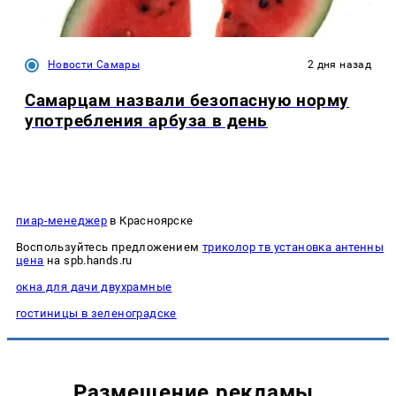
Новости Самары
2 дня назад
Самарцам назвали безопасную норму
употребления арбуза в день
пиар-менеджер
в Красноярске
Воспользуйтесь предложением
триколор тв установка антенны
цена
на spb.hands.ru
окна для дачи двухрамные
гостиницы в зеленоградске
Размещение рекламы