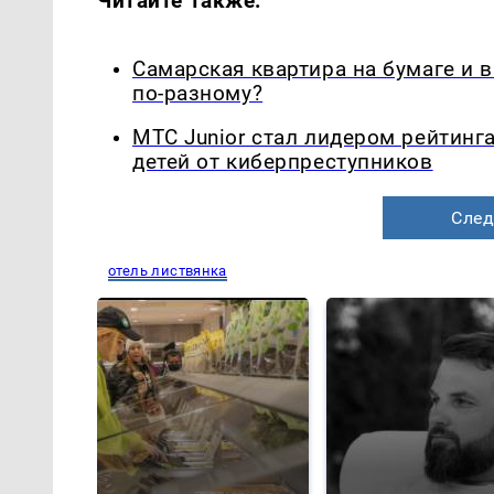
Читайте также:
Самарская квартира на бумаге и 
по-разному?
МТС Junior стал лидером рейтинг
детей от киберпреступников
След
отель листвянка