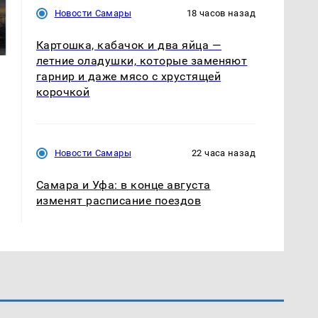
СМИ: В Химках на
Новости Самары
18 часов назад
полицейскую
В магазинах России
машину напали и
ажиотаж из-за этого
подожгли.
продукта: что купить?
Картошка, кабачок и два яйца —
летние оладушки, которые заменяют
гарнир и даже мясо с хрустящей
корочкой
Новости Самары
22 часа назад
Самара и Уфа: в конце августа
изменят расписание поездов