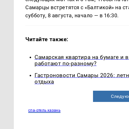
Самарцы встретятся с «Балтикой» на с
субботу, 8 августа, начало — в 16:30.
Читайте также:
Самарская квартира на бумаге и 
работают по-разному?
Гастроновости Самары 2026: летн
отдыха
Следую
спа-отель казань