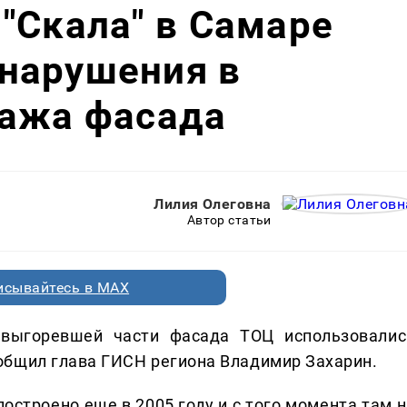
"Скала" в Самаре
нарушения в
тажа фасада
Лилия Олеговна
Автор статьи
исывайтесь в MAX
выгоревшей части фасада ТОЦ использовалис
общил глава ГИСН региона Владимир Захарин.
остроено еще в 2005 году и с того момента там н