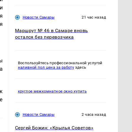
и
я
Новости Самары
21 час назад
я
Маршрут № 46 в Самаре вновь
остался без перевозчика
ы
Воспользуйтесь профессиональной услугой
наливной пол цена за работу
здесь
а
к
круглое межкомнатное окно купить
е
Новости Самары
2 часа назад
Сергей Божин: «Крылья Советов»