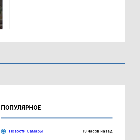
В ОАЭ произошло
Все новости по
жестокое убийство
падению вертолета на
криптомиллионера
Кавказе: читать здесь
ПОПУЛЯРНОЕ
Новости Самары
13 часов назад