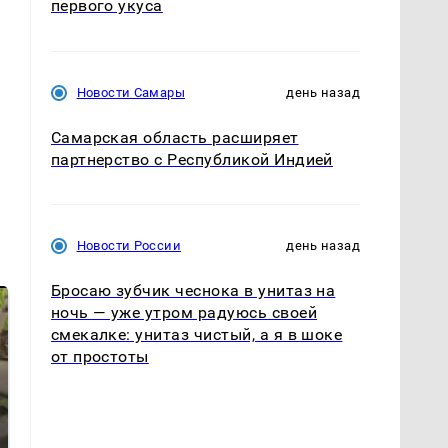
первого укуса
Новости Самары
день назад
Самарская область расширяет
партнерство с Республикой Индией
Новости России
день назад
Бросаю зубчик чеснока в унитаз на
ночь — уже утром радуюсь своей
смекалке: унитаз чистый, а я в шоке
от простоты