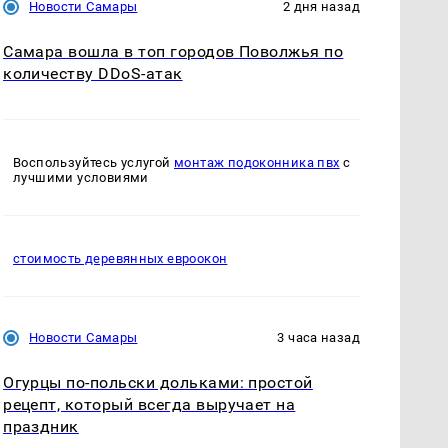
Новости Самары
2 дня назад
Самара вошла в топ городов Поволжья по
количеству DDoS-атак
Воспользуйтесь услугой
монтаж подоконника пвх
с
лучшими условиями
стоимость деревянных евроокон
Новости Самары
3 часа назад
Огурцы по‑польски дольками: простой
рецепт, который всегда выручает на
праздник