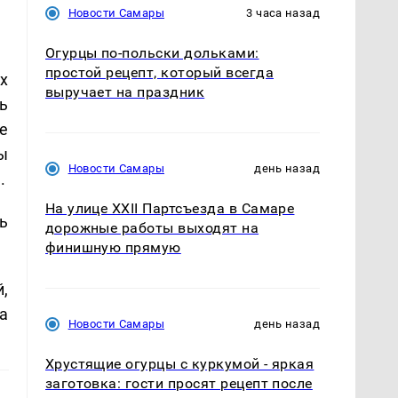
Новости Самары
3 часа назад
Огурцы по‑польски дольками:
простой рецепт, который всегда
х
выручает на праздник
ь
е
ы
Новости Самары
день назад
.
На улице XXII Партсъезда в Самаре
ь
дорожные работы выходят на
финишную прямую
,
а
Новости Самары
день назад
Хрустящие огурцы с куркумой - яркая
заготовка: гости просят рецепт после