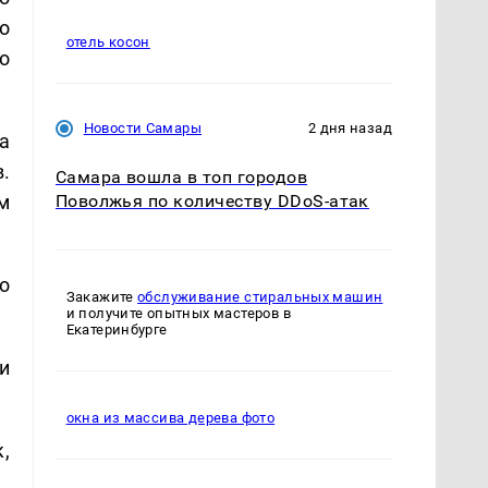
о
отель косон
о
Новости Самары
2 дня назад
а
.
Самара вошла в топ городов
м
Поволжья по количеству DDoS-атак
о
Закажите
обслуживание стиральных машин
и получите опытных мастеров в
Екатеринбурге
и
окна из массива дерева фото
,