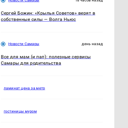
Новости Самары
18 часов назад
Сергей Божин: «Крылья Советов» верят в
собственные силы — Волга Ньюс
Новости Самары
день назад
Все для мам (и пап): полезные сервисы
Самары для родительства
ламинат цена за метр
гостиницы муром