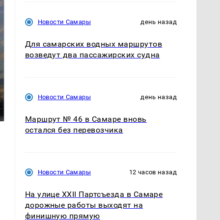
Новости Самары
день назад
Для самарских водных маршрутов
возведут два пассажирских судна
СМИ: В Химках на
полицейскую
В магазинах России
Новости Самары
день назад
машину напали и
ажиотаж из-за этого
подожгли.
продукта: что купить?
Маршрут № 46 в Самаре вновь
остался без перевозчика
Новости Самары
12 часов назад
На улице XXII Партсъезда в Самаре
дорожные работы выходят на
финишную прямую