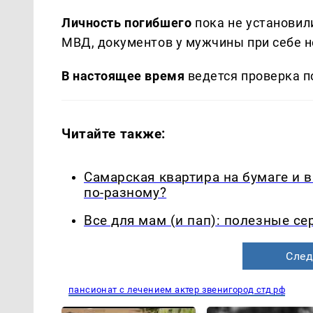
Личность погибшего
пока не установил
МВД, документов у мужчины при себе н
В настоящее время
ведется проверка п
Читайте также:
Самарская квартира на бумаге и 
по-разному?
Все для мам (и пап): полезные с
След
пансионат с лечением актер звенигород стд рф