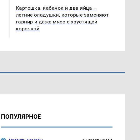
Картошка, кабачок и два яйца —
летние оладушки, которые заменяют
гарнир и даже мясо с хрустящей
корочкой
ПОПУЛЯРНОЕ