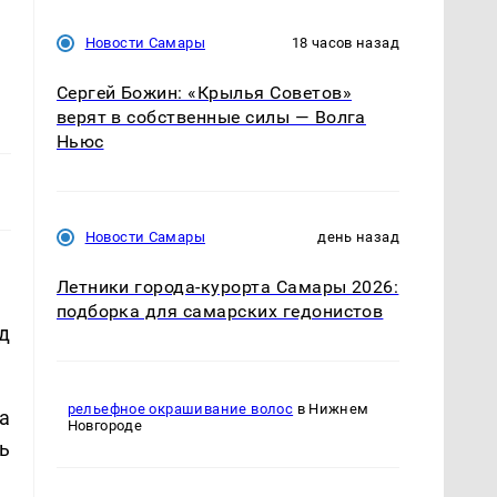
Новости Самары
18 часов назад
Сергей Божин: «Крылья Советов»
верят в собственные силы — Волга
Ньюс
Новости Самары
день назад
Летники города-курорта Самары 2026:
подборка для самарских гедонистов
д
рельефное окрашивание волос
в Нижнем
а
Новгороде
ь