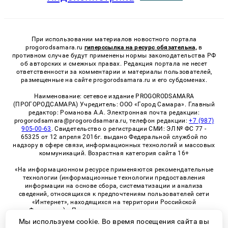
При использовании материалов новостного портала
progorodsamara.ru
гиперссылка на ресурс обязательна,
в
противном случае будут применены нормы законодательства РФ
об авторских и смежных правах. Редакция портала не несет
ответственности за комментарии и материалы пользователей,
размещенные на сайте progorodsamara.ru и его субдоменах.
Наименование: сетевое издание PROGORODSAMARA
(ПРОГОРОДСАМАРА) Учредитель: ООО «Город Самара». Главный
редактор: Романова А.А. Электронная почта редакции:
progorodsamara@progorodsamara.ru, телефон редакции:
+7 (987)
905-00-63
. Свидетельство о регистрации СМИ: ЭЛ № ФС 77 -
65325 от 12 апреля 2016г. выдано Федеральной службой по
надзору в сфере связи, информационных технологий и массовых
коммуникаций. Возрастная категория сайта 16+
«На информационном ресурсе применяются рекомендательные
технологии (информационные технологии предоставления
информации на основе сбора, систематизации и анализа
сведений, относящихся к предпочтениям пользователей сети
«Интернет», находящихся на территории Российской
Федерации)». Правила применения рекомендательных
технологий в виджетах рекламно-обменной сети
«СМИ2» (PDF)
Мы используем cookie. Во время посещения сайта вы