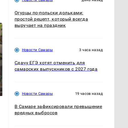
Огурцы по‑польски дольками:
простой рецепт, который всегда
выручает на праздник
Новости Самары
3 часа назад
Сдачу ЕГЭ хотят отменить для
самарских выпускников с 2027 года
СМИ: В Химках на
полицейскую
В магазинах России
машину напали и
ажиотаж из-за этого
подожгли.
продукта: что купить?
Новости Самары
19 часов назад
В Самаре зафиксировали превышение
вредных выбросов