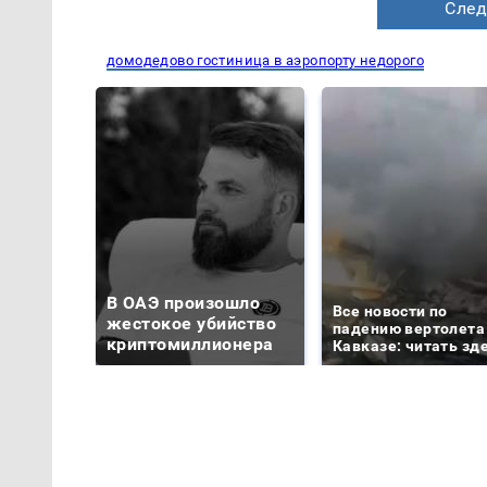
След
домодедово гостиница в аэропорту недорого
В ОАЭ произошло
Все новости по
жестокое убийство
падению вертолета
криптомиллионера
Кавказе: читать зд