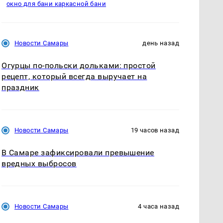
окно для бани каркасной бани
Новости Самары
день назад
Огурцы по‑польски дольками: простой
рецепт, который всегда выручает на
праздник
Новости Самары
19 часов назад
В Самаре зафиксировали превышение
вредных выбросов
Новости Самары
4 часа назад