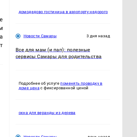
домодедово гостиница в аэропорту недорого
е
м
а
Новости Самары
3 дня назад
т
Все для мам (и пап): полезные
сервисы Самары для родительства
Подробнее об услуге
поменять проводку в
доме цена
с фиксированной ценой
окна для веранды из дерева
Новости Самары
день назад