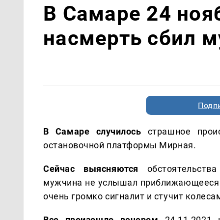
В Самаре 24 ноя
насмерть сбил 
Подп
В Самаре случилось
страшное прои
остановочной платформы Мирная.
Сейчас выясняются
обстоятельств
мужчина не услышал приближающееся тр
очень громко сигналит и стучит колеса
Все произошло вечером
24.11.2021