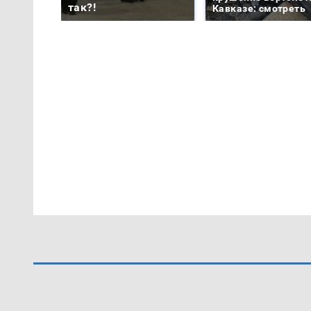
так?!
Кавказе: смотреть