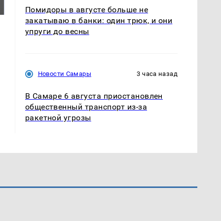
ждать всем нам?
Кавказе: читать здесь
Помидоры в августе больше не
закатываю в банки: один трюк, и они
упруги до весны
Новости Самары
3 часа назад
В Самаре 6 августа приостановлен
общественный транспорт из-за
ракетной угрозы