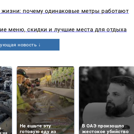
в жизни: почему одинаковые метры работают
ие меню, скидки и лучшие места для отдыха
ующая новость ↓
Не ешьте эту
В ОАЭ произошло
о
готовую еду из
жестокое убийство
а на