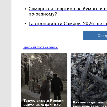
Самарская квартира на бумаге и 
по-разному?
Гастроновости Самары 2026: летн
След
красная поляна отели
Такую зиму в России
Как выглядит мест
никто не ждал: как
крушение вертолет