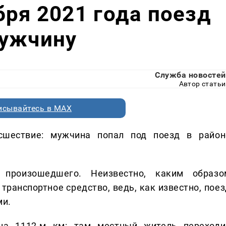
бря 2021 года поезд
мужчину
Служба новостей
Автор статьи
исывайтесь в MAX
сшествие: мужчина попал под поезд в район
а произошедшего. Неизвестно, каким образо
анспортное средство, ведь, как известно, поез
ми.
 на 1112-м км: там местный житель переходи