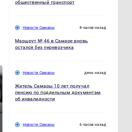
общественный транспорт
Новости Самары
8 часов назад
Маршрут № 46 в Самаре вновь
остался без перевозчика
Новости Самары
день назад
Житель Самары 10 лет получал
пенсию по поддельным документам
об инвалидности
Таких событий не
Новости Самары
6 часов назад
Все новости по
было с 1945: чего
падению вертолета на