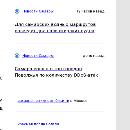
Новости Самары
12 часов назад
Для самарских водных маршрутов
возведут два пассажирских судна
Новости Самары
день назад
Самара вошла в топ городов
Поволжья по количеству DDoS-атак
е
м
сахарная эпиляция бикини
в Москве
д
красная поляна отели
л