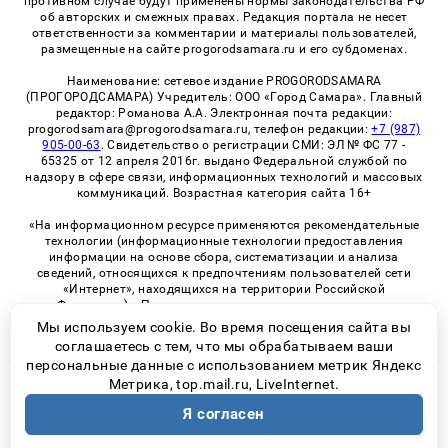
противном случае будут применены нормы законодательства РФ
об авторских и смежных правах. Редакция портала не несет
ответственности за комментарии и материалы пользователей,
размещенные на сайте progorodsamara.ru и его субдоменах.
Наименование: сетевое издание PROGORODSAMARA
(ПРОГОРОДСАМАРА) Учредитель: ООО «Город Самара». Главный
редактор: Романова А.А. Электронная почта редакции:
progorodsamara@progorodsamara.ru, телефон редакции:
+7 (987)
905-00-63
. Свидетельство о регистрации СМИ: ЭЛ № ФС 77 -
65325 от 12 апреля 2016г. выдано Федеральной службой по
надзору в сфере связи, информационных технологий и массовых
коммуникаций. Возрастная категория сайта 16+
«На информационном ресурсе применяются рекомендательные
технологии (информационные технологии предоставления
информации на основе сбора, систематизации и анализа
сведений, относящихся к предпочтениям пользователей сети
«Интернет», находящихся на территории Российской
Федерации)». Правила применения рекомендательных
технологий в виджетах рекламно-обменной сети
«СМИ2» (PDF)
Мы используем cookie. Во время посещения сайта вы
соглашаетесь с тем, что мы обрабатываем ваши
персональные данные с использованием метрик Яндекс
Метрика, top.mail.ru, LiveInternet.
© 2026 «ProGorodSamara» | Все права защищены
Я согласен
Возрастная категория сайта 16+
Политика конфиденциальности