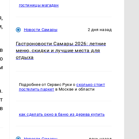
гостиницы магадан
,
,
Новости Самары
2 дня назад
Гастроновости Самары 2026: летние
в
меню, скидки и лучшие места для
отдыха
о
м
Подробнее от Сервис Руки о
сколько стоит
постелить паркет
в Москве и области
.
т
в
как сделать окно в баню из дерева купить
Новости Самары
день назад