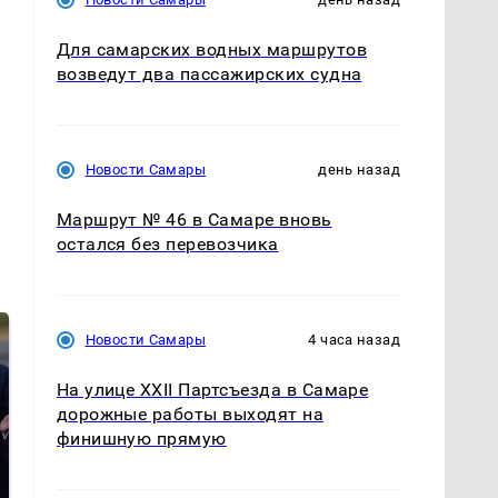
Для самарских водных маршрутов
возведут два пассажирских судна
Новости Самары
день назад
Маршрут № 46 в Самаре вновь
остался без перевозчика
Новости Самары
4 часа назад
На улице XXII Партсъезда в Самаре
дорожные работы выходят на
финишную прямую