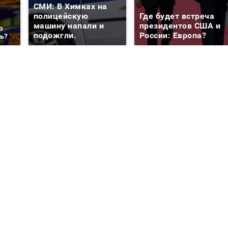
СМИ: В Химках на
полицейскую
Где будет встреча
машину напали и
президентов США и
о
подожгли.
России: Европа?
ть?