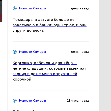
Такую зиму в России
Новости Самары
день назад
Как выглядит место
никто не ждал: как
крушение вертолета на
так?!
Кавказе: смотреть
Помидоры в августе больше не
закатываю в банки: один трюк, и они
упруги до весны
Новости Самары
день назад
Картошка, кабачок и два яйца —
летние оладушки, которые заменяют
гарнир и даже мясо с хрустящей
корочкой
Новости Самары
23 часа назад