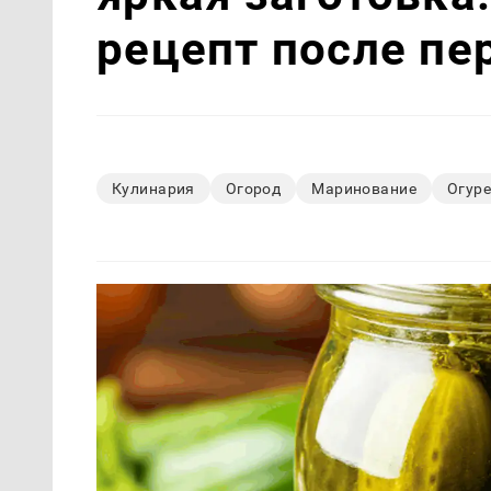
рецепт после пе
Кулинария
Огород
Маринование
Огур