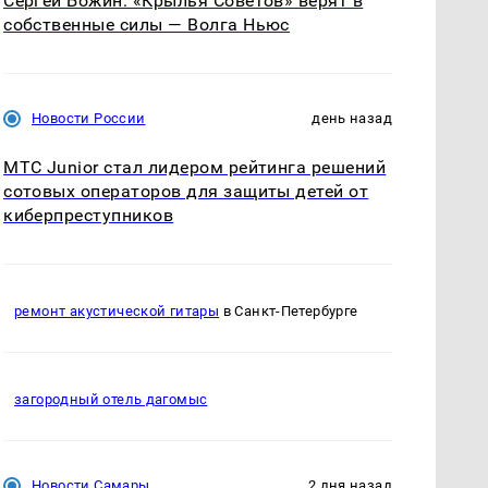
Сергей Божин: «Крылья Советов» верят в
собственные силы — Волга Ньюс
Новости России
день назад
МТС Junior стал лидером рейтинга решений
сотовых операторов для защиты детей от
киберпреступников
ремонт акустической гитары
в Санкт-Петербурге
загородный отель дагомыс
Новости Самары
2 дня назад