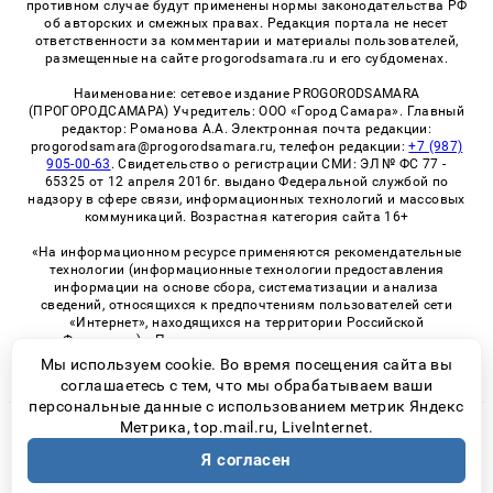
противном случае будут применены нормы законодательства РФ
об авторских и смежных правах. Редакция портала не несет
ответственности за комментарии и материалы пользователей,
размещенные на сайте progorodsamara.ru и его субдоменах.
Наименование: сетевое издание PROGORODSAMARA
(ПРОГОРОДСАМАРА) Учредитель: ООО «Город Самара». Главный
редактор: Романова А.А. Электронная почта редакции:
progorodsamara@progorodsamara.ru, телефон редакции:
+7 (987)
905-00-63
. Свидетельство о регистрации СМИ: ЭЛ № ФС 77 -
65325 от 12 апреля 2016г. выдано Федеральной службой по
надзору в сфере связи, информационных технологий и массовых
коммуникаций. Возрастная категория сайта 16+
«На информационном ресурсе применяются рекомендательные
технологии (информационные технологии предоставления
информации на основе сбора, систематизации и анализа
сведений, относящихся к предпочтениям пользователей сети
«Интернет», находящихся на территории Российской
Федерации)». Правила применения рекомендательных
технологий в виджетах рекламно-обменной сети
«СМИ2» (PDF)
Мы используем cookie. Во время посещения сайта вы
соглашаетесь с тем, что мы обрабатываем ваши
персональные данные с использованием метрик Яндекс
Метрика, top.mail.ru, LiveInternet.
© 2026 «ProGorodSamara» | Все права защищены
Я согласен
Возрастная категория сайта 16+
Политика конфиденциальности