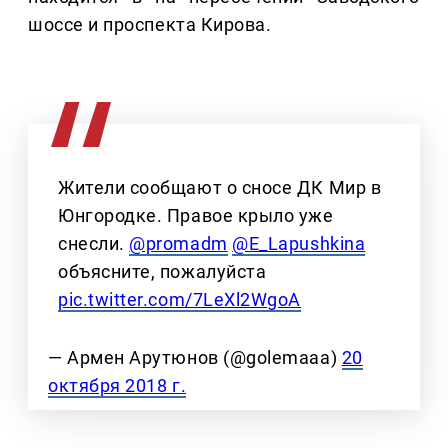
шоссе и проспекта Кирова.
Жители сообщают о сносе ДК Мир в
Юнгородке. Правое крыло уже
снесли.
@promadm
@E_Lapushkina
объясните, пожалуйста
pic.twitter.com/7LeXl2WgoA
— Армен Арутюнов (@golemaaa)
20
октября 2018 г.