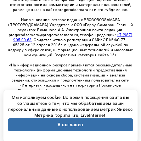
ответственности за комментарии и материалы пользователей,
размещенные на сайте progorodsamara.ru и его субдоменах.
Наименование: сетевое издание PROGORODSAMARA
(ПРОГОРОДСАМАРА) Учредитель: ООО «Город Самара». Главный
редактор: Романова А.А. Электронная почта редакции:
progorodsamara@progorodsamara.ru, телефон редакции:
+7 (987)
905-00-63
. Свидетельство о регистрации СМИ: ЭЛ № ФС 77 -
65325 от 12 апреля 2016г. выдано Федеральной службой по
надзору в сфере связи, информационных технологий и массовых
коммуникаций. Возрастная категория сайта 16+
«На информационном ресурсе применяются рекомендательные
технологии (информационные технологии предоставления
информации на основе сбора, систематизации и анализа
сведений, относящихся к предпочтениям пользователей сети
«Интернет», находящихся на территории Российской
Федерации)». Правила применения рекомендательных
технологий в виджетах рекламно-обменной сети
«СМИ2» (PDF)
Мы используем cookie. Во время посещения сайта вы
соглашаетесь с тем, что мы обрабатываем ваши
персональные данные с использованием метрик Яндекс
Метрика, top.mail.ru, LiveInternet.
© 2026 «ProGorodSamara» | Все права защищены
Я согласен
Возрастная категория сайта 16+
Политика конфиденциальности