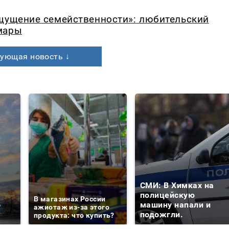
ощущение семейственности»: любительский
мары
ующая новость ↓
СМИ: В Химках на
е
полицейскую
В магазинах России
о
машину напали и
ажиотаж из-за этого
подожгли.
продукта: что купить?