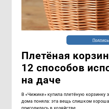
Подписы
Плетёная корзин
12 способов исп
на даче
В «Чижике» купила плетёную корзинку за
дома поняла: эта вещь слишком хороша
пригодилась в хозяйстве.