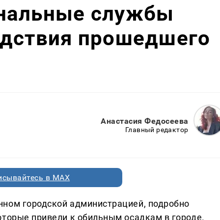
нальные службы
едствия прошедшего
Анастасия Федосеева
Главный редактор
исывайтесь в MAX
нном городской администрацией, подробно
оторые привели к обильным осадкам в городе.