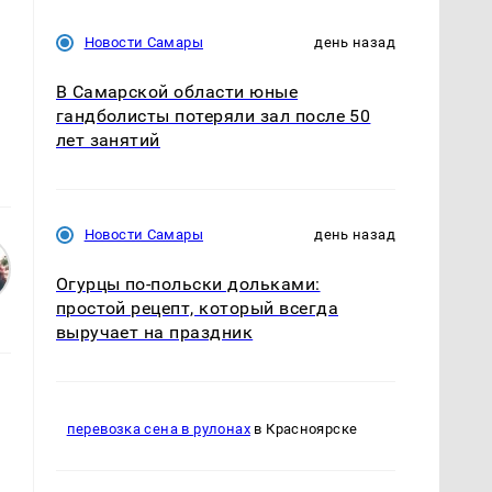
Новости Самары
день назад
В Самарской области юные
гандболисты потеряли зал после 50
лет занятий
Новости Самары
день назад
Огурцы по‑польски дольками:
простой рецепт, который всегда
выручает на праздник
перевозка сена в рулонах
в Красноярске