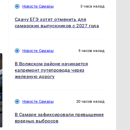
Новости Самары
3 часа назад
Сдачу ЕГЭ хотят отменить для
самарских выпускников с 2027 года
Новости Самары
5 часов назад
В Волжском районе начинается
капремонт путепровода через
железную дорогу
Новости Самары
20 часов назад
Где будет встреча
Как выглядит место
В Самаре зафиксировали превышение
президентов США и
крушение вертолета на
вредных выбросов
России: Европа?
Кавказе: смотреть