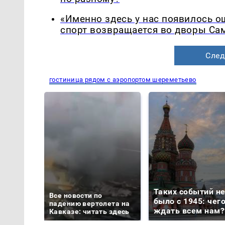
«Именно здесь у нас появилось 
спорт возвращается во дворы Са
След
гостиница рядом с аэропортом шереметьево
Таких событий н
Все новости по
было с 1945: чег
падению вертолета на
ждать всем нам?
Кавказе: читать здесь