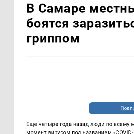
В Самаре местн
боятся заразить
гриппом
Подп
Еще четыре года назад люди по всему 
момент вирусом под названием «COVID-1