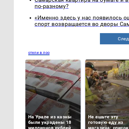
по-разному?
«Именно здесь у нас появилось 
спорт возвращается во дворы Са
След
отели в лоо
На Урале из казны
Не ешьте эту
были украдены 18
готовую еду из
миллионов рублей
магазина: список