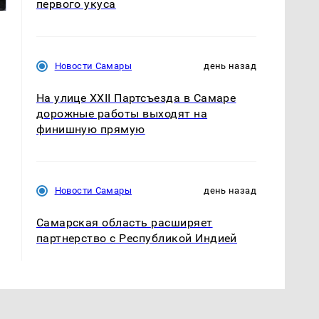
первого укуса
Новости Самары
день назад
На улице XXII Партсъезда в Самаре
дорожные работы выходят на
финишную прямую
Новости Самары
день назад
Самарская область расширяет
партнерство с Республикой Индией