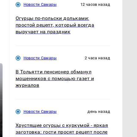
Новости Самары
12 часов назад
Огурцы по‑польски дольками:
простой рецепт, который всегда
выручает на праздник
Новости Самары
2 часа назад
В Тольятти пенсионер обманул
мошенников с помощью газет и
журналов
Новости Самары
день назад
Таких событий не
Хрустящие огурцы с куркумой - яркая
В магазинах России
было с 1945: чего
ажиотаж из-за этого
заготовка: гости просят рецепт после
ждать всем нам?
продукта: что купить?