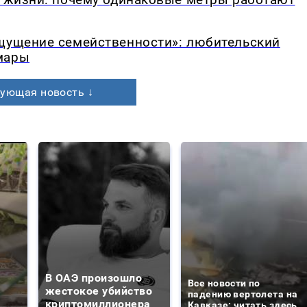
ощущение семейственности»: любительский
мары
ующая новость ↓
В ОАЭ произошло
Все новости по
жестокое убийство
падению вертолета на
криптомиллионера
Кавказе: читать здесь