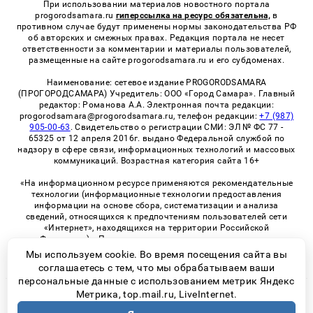
При использовании материалов новостного портала
progorodsamara.ru
гиперссылка на ресурс обязательна,
в
противном случае будут применены нормы законодательства РФ
об авторских и смежных правах. Редакция портала не несет
ответственности за комментарии и материалы пользователей,
размещенные на сайте progorodsamara.ru и его субдоменах.
Наименование: сетевое издание PROGORODSAMARA
(ПРОГОРОДСАМАРА) Учредитель: ООО «Город Самара». Главный
редактор: Романова А.А. Электронная почта редакции:
progorodsamara@progorodsamara.ru, телефон редакции:
+7 (987)
905-00-63
. Свидетельство о регистрации СМИ: ЭЛ № ФС 77 -
65325 от 12 апреля 2016г. выдано Федеральной службой по
надзору в сфере связи, информационных технологий и массовых
коммуникаций. Возрастная категория сайта 16+
«На информационном ресурсе применяются рекомендательные
технологии (информационные технологии предоставления
информации на основе сбора, систематизации и анализа
сведений, относящихся к предпочтениям пользователей сети
«Интернет», находящихся на территории Российской
Федерации)». Правила применения рекомендательных
технологий в виджетах рекламно-обменной сети
«СМИ2» (PDF)
Мы используем cookie. Во время посещения сайта вы
соглашаетесь с тем, что мы обрабатываем ваши
персональные данные с использованием метрик Яндекс
Метрика, top.mail.ru, LiveInternet.
© 2026 «ProGorodSamara» | Все права защищены