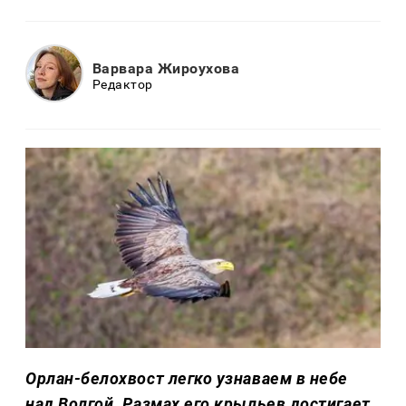
Варвара Жироухова
Редактор
Орлан-белохвост легко узнаваем в небе
над Волгой. Размах его крыльев достигает