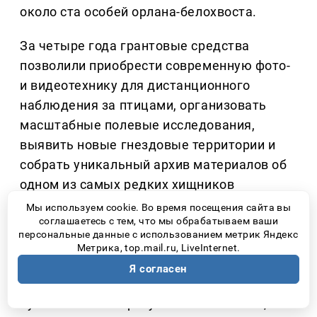
около ста особей орлана-белохвоста.
За четыре года грантовые средства
позволили приобрести современную фото-
и видеотехнику для дистанционного
наблюдения за птицами, организовать
масштабные полевые исследования,
выявить новые гнездовые территории и
собрать уникальный архив материалов об
одном из самых редких хищников
Поволжья. При этом специалисты
Мы используем cookie. Во время посещения сайта вы
соглашаетесь с тем, что мы обрабатываем ваши
подчеркивают, что главная ценность таких
персональные данные с использованием метрик Яндекс
исследований заключается в том, что они
Метрика, top.mail.ru, LiveInternet.
проводятся без вмешательства в жизнь
Я согласен
птиц. Орлан-белохвост чрезвычайно
чувствителен к присутствию человека,