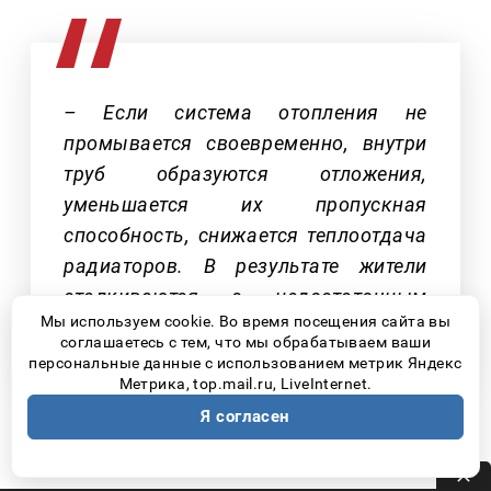
– Если система отопления не
промывается своевременно, внутри
труб образуются отложения,
уменьшается их пропускная
способность, снижается теплоотдача
радиаторов. В результате жители
сталкиваются с недостаточным
Мы используем cookie. Во время посещения сайта вы
отоплением квартир.
соглашаетесь с тем, что мы обрабатываем ваши
персональные данные с использованием метрик Яндекс
Метрика, top.mail.ru, LiveInternet.
Я согласен
Где граница ответственности между
энергетиками и управляющими