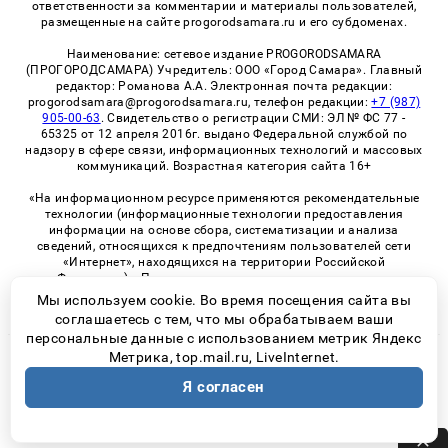
ответственности за комментарии и материалы пользователей,
размещенные на сайте progorodsamara.ru и его субдоменах.
Наименование: сетевое издание PROGORODSAMARA
(ПРОГОРОДСАМАРА) Учредитель: ООО «Город Самара». Главный
редактор: Романова А.А. Электронная почта редакции:
progorodsamara@progorodsamara.ru, телефон редакции:
+7 (987)
905-00-63
. Свидетельство о регистрации СМИ: ЭЛ № ФС 77 -
65325 от 12 апреля 2016г. выдано Федеральной службой по
надзору в сфере связи, информационных технологий и массовых
коммуникаций. Возрастная категория сайта 16+
«На информационном ресурсе применяются рекомендательные
технологии (информационные технологии предоставления
информации на основе сбора, систематизации и анализа
сведений, относящихся к предпочтениям пользователей сети
«Интернет», находящихся на территории Российской
Федерации)». Правила применения рекомендательных
технологий в виджетах рекламно-обменной сети
«СМИ2» (PDF)
Мы используем cookie. Во время посещения сайта вы
соглашаетесь с тем, что мы обрабатываем ваши
персональные данные с использованием метрик Яндекс
Метрика, top.mail.ru, LiveInternet.
© 2026 «ProGorodSamara» | Все права защищены
Я согласен
Возрастная категория сайта 16+
Политика конфиденциальности