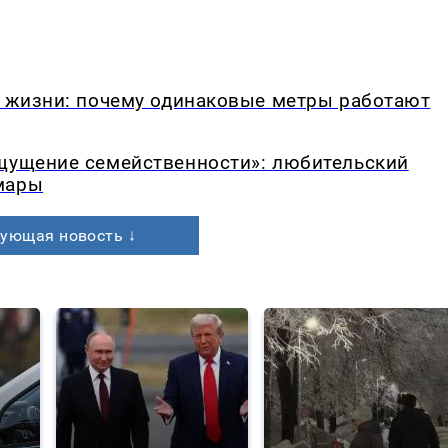
в жизни: почему одинаковые метры работают
ощущение семейственности»: любительский
мары
ующая новость ↓