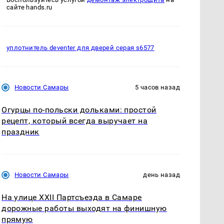
сайте hands.ru
уплотнитель deventer для дверей серая s6577
Новости Самары
5 часов назад
Огурцы по‑польски дольками: простой
рецепт, который всегда выручает на
праздник
Новости Самары
день назад
На улице XXII Партсъезда в Самаре
дорожные работы выходят на финишную
прямую