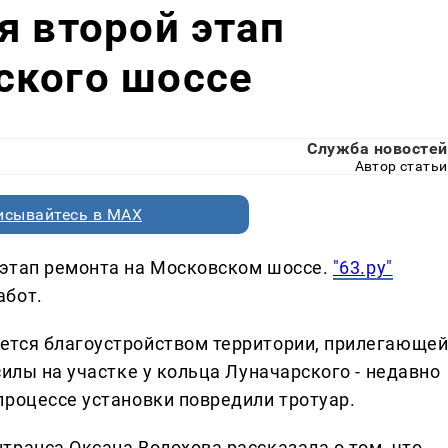
я второй этап
ского шоссе
Служба новостей
Автор статьи
исывайтесь в MAX
 этап ремонта на Московском шоссе.
"63.ру"
абот.
ется благоустройством территории, прилегающе
силы на участке у кольца Луначарского - недавно
процессе установки повредили тротуар.
транса Оксана Волохова рассказала о том, что