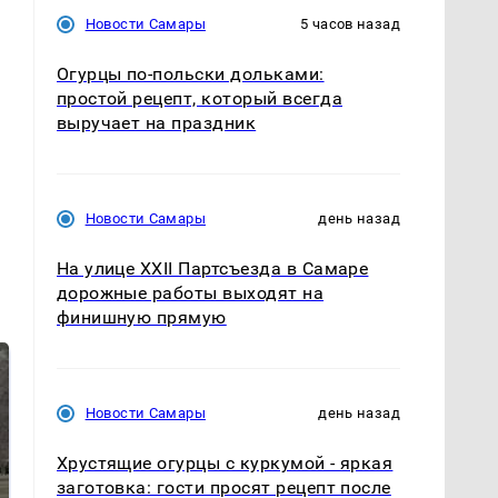
Новости Самары
5 часов назад
Огурцы по‑польски дольками:
простой рецепт, который всегда
выручает на праздник
Новости Самары
день назад
На улице XXII Партсъезда в Самаре
дорожные работы выходят на
финишную прямую
Новости Самары
день назад
Хрустящие огурцы с куркумой - яркая
заготовка: гости просят рецепт после