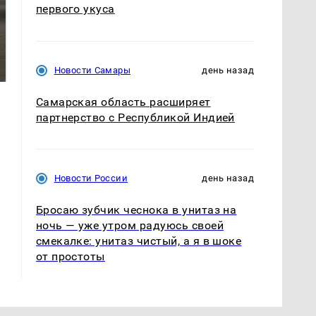
первого укуса
На Урале из казны
Как выглядит место
были украдены 18
крушение вертолета на
миллионов рублей
Кавказе: смотреть
Новости Самары
день назад
Самарская область расширяет
партнерство с Республикой Индией
Новости России
день назад
Бросаю зубчик чеснока в унитаз на
ночь — уже утром радуюсь своей
смекалке: унитаз чистый, а я в шоке
от простоты