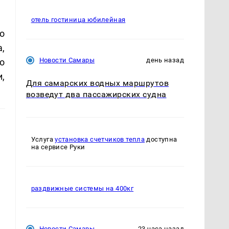
отель гостиница юбилейная
о
,
Новости Самары
день назад
о
,
Для самарских водных маршрутов
возведут два пассажирских судна
Услуга
установка счетчиков тепла
доступна
на сервисе Руки
раздвижные системы на 400кг
Новости Самары
23 часа назад