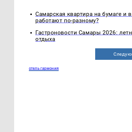
Самарская квартира на бумаге и 
работают по-разному?
Гастроновости Самары 2026: летн
отдыха
Следую
отель гармония