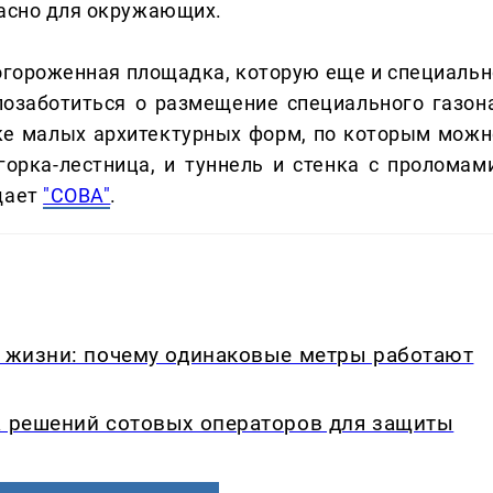
пасно для окружающих.
огороженная площадка, которую еще и специальн
озаботиться о размещение специального газона
ке малых архитектурных форм, по которым можн
горка-лестница, и туннель и стенка с проломами
щает
"СОВА"
.
в жизни: почему одинаковые метры работают
а решений сотовых операторов для защиты