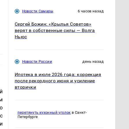
Новости Самары
6 часов назад
Сергей Божин: «Крылья Советов»
верят в собственные силы — Волга
Ньюс
Новости России
день назад
Ипотека в июле 2026 года: коррекция
после рекордного июня и усиление
вторички
й
м
о
перетянуть кухонный уголок
в Санкт-
с
Петербурге
и