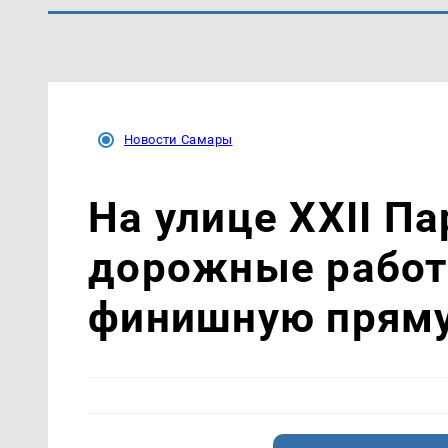
Новости Самары
На улице XXII П
дорожные работ
финишную прям