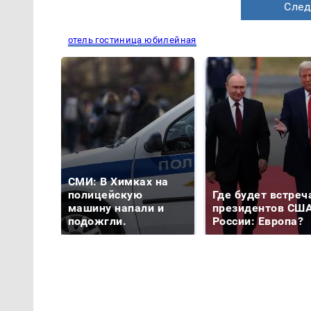
След
отель гостиница юбилейная
СМИ: В Химках на
полицейскую
Где будет встреч
машину напали и
президентов США
подожгли.
России: Европа?