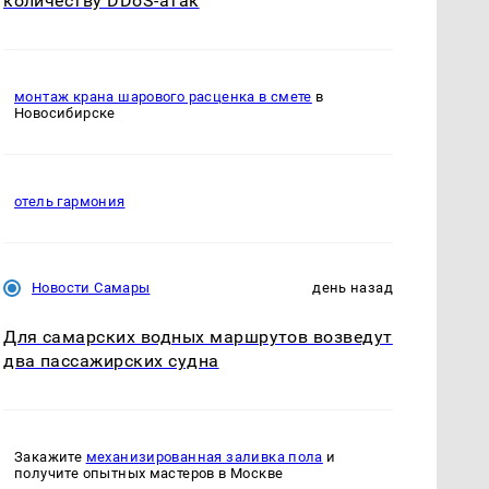
количеству DDoS-атак
монтаж крана шарового расценка в смете
в
Новосибирске
отель гармония
Новости Самары
день назад
Для самарских водных маршрутов возведут
два пассажирских судна
Закажите
механизированная заливка пола
и
получите опытных мастеров в Москве