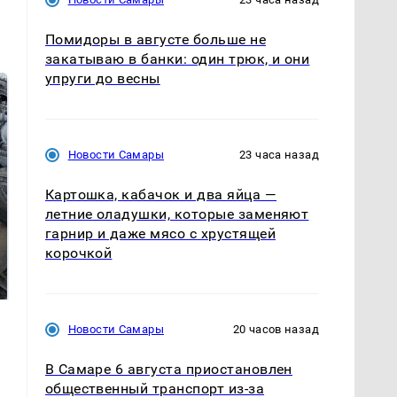
Помидоры в августе больше не
закатываю в банки: один трюк, и они
упруги до весны
Новости Самары
23 часа назад
Картошка, кабачок и два яйца —
летние оладушки, которые заменяют
гарнир и даже мясо с хрустящей
На Урале из казны
Не ешьте эту
корочкой
были украдены 18
готовую еду из
миллионов рублей
магазина: список
Новости Самары
20 часов назад
В Самаре 6 августа приостановлен
общественный транспорт из-за