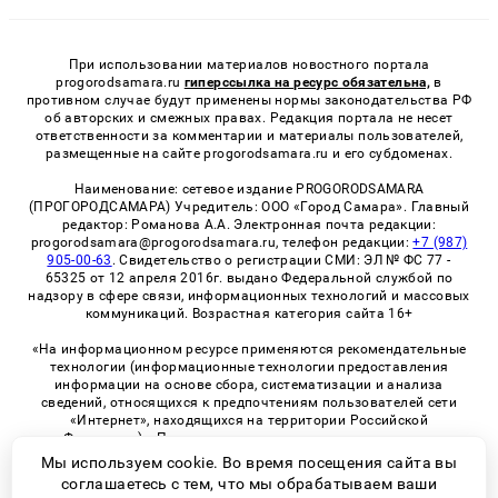
При использовании материалов новостного портала
progorodsamara.ru
гиперссылка на ресурс обязательна,
в
противном случае будут применены нормы законодательства РФ
об авторских и смежных правах. Редакция портала не несет
ответственности за комментарии и материалы пользователей,
размещенные на сайте progorodsamara.ru и его субдоменах.
Наименование: сетевое издание PROGORODSAMARA
(ПРОГОРОДСАМАРА) Учредитель: ООО «Город Самара». Главный
редактор: Романова А.А. Электронная почта редакции:
progorodsamara@progorodsamara.ru, телефон редакции:
+7 (987)
905-00-63
. Свидетельство о регистрации СМИ: ЭЛ № ФС 77 -
65325 от 12 апреля 2016г. выдано Федеральной службой по
надзору в сфере связи, информационных технологий и массовых
коммуникаций. Возрастная категория сайта 16+
«На информационном ресурсе применяются рекомендательные
технологии (информационные технологии предоставления
информации на основе сбора, систематизации и анализа
сведений, относящихся к предпочтениям пользователей сети
«Интернет», находящихся на территории Российской
Федерации)». Правила применения рекомендательных
технологий в виджетах рекламно-обменной сети
«СМИ2» (PDF)
Мы используем cookie. Во время посещения сайта вы
соглашаетесь с тем, что мы обрабатываем ваши