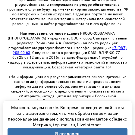
progorodsamara.ru
гиперссылка на ресурс обязательна,
в
противном случае будут применены нормы законодательства РФ
об авторских и смежных правах. Редакция портала не несет
ответственности за комментарии и материалы пользователей,
размещенные на сайте progorodsamara.ru и его субдоменах.
Наименование: сетевое издание PROGORODSAMARA
(ПРОГОРОДСАМАРА) Учредитель: ООО «Город Самара». Главный
редактор: Романова А.А. Электронная почта редакции:
progorodsamara@progorodsamara.ru, телефон редакции:
+7 (987)
905-00-63
. Свидетельство о регистрации СМИ: ЭЛ № ФС 77 -
65325 от 12 апреля 2016г. выдано Федеральной службой по
надзору в сфере связи, информационных технологий и массовых
коммуникаций. Возрастная категория сайта 16+
«На информационном ресурсе применяются рекомендательные
технологии (информационные технологии предоставления
информации на основе сбора, систематизации и анализа
сведений, относящихся к предпочтениям пользователей сети
«Интернет», находящихся на территории Российской
Федерации)». Правила применения рекомендательных
технологий в виджетах рекламно-обменной сети
«СМИ2» (PDF)
Мы используем cookie. Во время посещения сайта вы
соглашаетесь с тем, что мы обрабатываем ваши
персональные данные с использованием метрик Яндекс
Метрика, top.mail.ru, LiveInternet.
© 2026 «ProGorodSamara» | Все права защищены
Я согласен
Возрастная категория сайта 16+