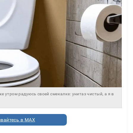
же утром радуюсь своей смекалке: унитаз чистый, а я в
вайтесь в MAX