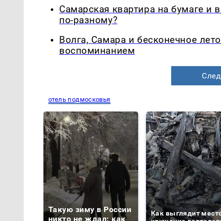
Самарская квартира на бумаге и 
по-разному?
Волга, Самара и бесконечное лето
воспоминанием
След
отель подмосковья
Такую зиму в России
Как выглядит мест
никто не ждал: как