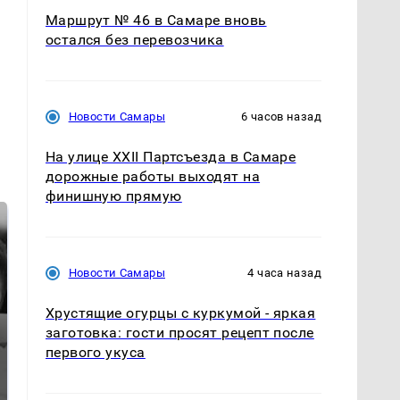
Маршрут № 46 в Самаре вновь
остался без перевозчика
Новости Самары
6 часов назад
На улице XXII Партсъезда в Самаре
дорожные работы выходят на
финишную прямую
Новости Самары
4 часа назад
Хрустящие огурцы с куркумой - яркая
заготовка: гости просят рецепт после
первого укуса
Таких событий не
Все новости по
было с 1945: чего