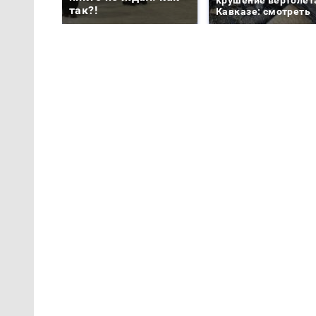
крушение вертолет
так?!
Кавказе: смотреть