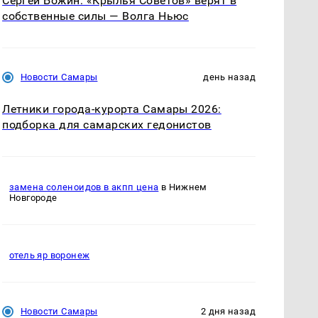
Сергей Божин: «Крылья Советов» верят в
собственные силы — Волга Ньюс
Новости Самары
день назад
Летники города-курорта Самары 2026:
подборка для самарских гедонистов
замена соленоидов в акпп цена
в Нижнем
Новгороде
отель яр воронеж
Новости Самары
2 дня назад