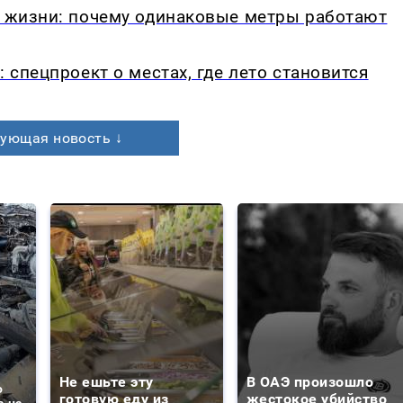
в жизни: почему одинаковые метры работают
: спецпроект о местах, где лето становится
ующая новость ↓
Не ешьте эту
В ОАЭ произошло
о
готовую еду из
жестокое убийство