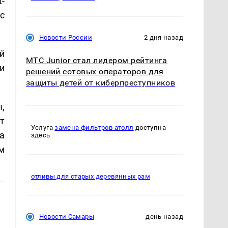
-
с
Новости России
2 дня назад
й
МТС Junior стал лидером рейтинга
и
решений сотовых операторов для
защиты детей от киберпреступников
,
т
Услуга
замена фильтров атолл
доступна
а
здесь
м
отливы для старых деревянных рам
Новости Самары
день назад