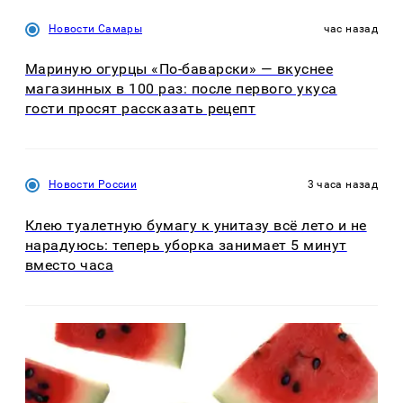
Новости Самары
час назад
Мариную огурцы «По-баварски» — вкуснее
магазинных в 100 раз: после первого укуса
гости просят рассказать рецепт
Новости России
3 часа назад
Клею туалетную бумагу к унитазу всё лето и не
нарадуюсь: теперь уборка занимает 5 минут
вместо часа