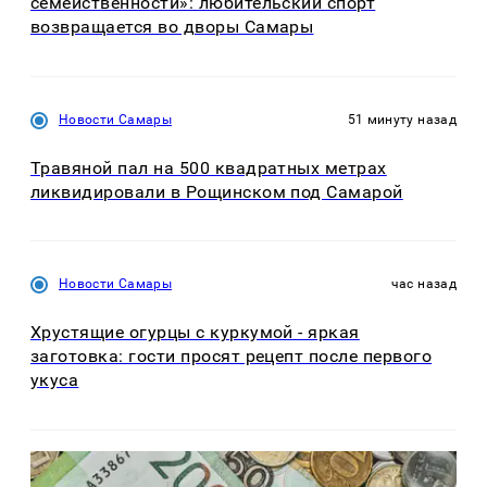
семейственности»: любительский спорт
возвращается во дворы Самары
Новости Самары
51 минуту назад
Травяной пал на 500 квадратных метрах
ликвидировали в Рощинском под Самарой
Новости Самары
час назад
Хрустящие огурцы с куркумой - яркая
заготовка: гости просят рецепт после первого
укуса