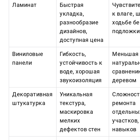
Ламинат
Быстрая
Чувствит
укладка,
к влаге, 
разнообразие
ходьбе бе
дизайнов,
подложки
доступная цена
Виниловые
Гибкость,
Меньшая
панели
устойчивость к
натураль
воде, хорошая
сравнени
звукоизоляция
деревом
Декоративная
Уникальная
Сложност
штукатурка
текстура,
ремонта
маскировка
отдельны
мелких
участков,
дефектов стен
навыков