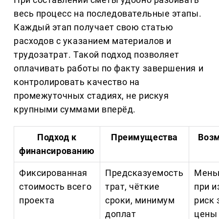
весь процесс на последовательные этапы.
Каждый этап получает свою статью
расходов с указанием материалов и
трудозатрат. Такой подход позволяет
оплачивать работы по факту завершения и
контролировать качество на
промежуточных стадиях, не рискуя
крупными суммами вперёд.
Подход к
Преимущества
Воз
финансированию
Фиксированная
Предсказуемость
Мень
стоимость всего
трат, чёткие
при и
проекта
сроки, минимум
риск
доплат
цены