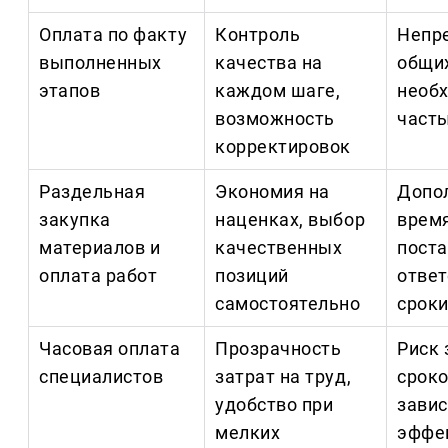
Оплата по факту
Контроль
Непр
выполненных
качества на
общих
этапов
каждом шаге,
необ
возможность
част
корректировок
Раздельная
Экономия на
Допо
закупка
наценках, выбор
время
материалов и
качественных
пост
оплата работ
позиций
ответ
самостоятельно
сроки
Часовая оплата
Прозрачность
Риск 
специалистов
затрат на труд,
сроко
удобство при
завис
мелких
эффе