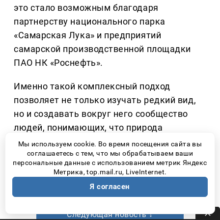
это стало возможным благодаря
партнерству национального парка
«Самарская Лука» и предприятий
самарской производственной площадки
ПАО НК «Роснефть».
Именно такой комплексный подход
позволяет не только изучать редкий вид,
но и создавать вокруг него сообщество
людей, понимающих, что природа
нуждается не столько в громких словах,
Мы используем cookie. Во время посещения сайта вы
соглашаетесь с тем, что мы обрабатываем ваши
сколько в ответственном отношении
персональные данные с использованием метрик Яндекс
каждого человека.
Метрика, top.mail.ru, LiveInternet.
Я согласен
Количество прочтений: 2632
Следующая новость ↓