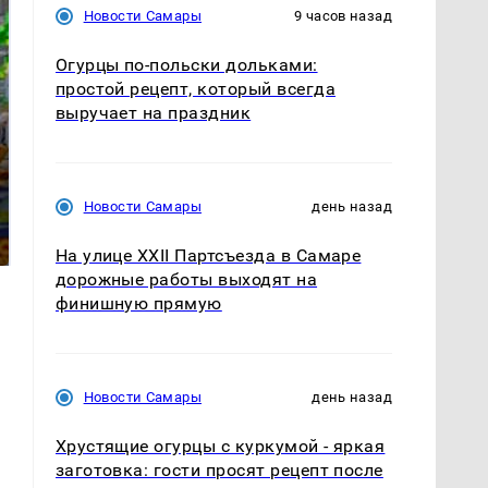
Новости Самары
9 часов назад
Огурцы по‑польски дольками:
простой рецепт, который всегда
выручает на праздник
СМИ: В Химках на
полицейскую
Где будет встреча
Новости Самары
день назад
машину напали и
президентов США и
подожгли.
России: Европа?
На улице XXII Партсъезда в Самаре
дорожные работы выходят на
финишную прямую
Новости Самары
день назад
Хрустящие огурцы с куркумой - яркая
заготовка: гости просят рецепт после