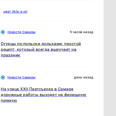
цвет 363с в ral
Новости Самары
9 часов назад
Огурцы по‑польски дольками: простой
рецепт, который всегда выручает на
праздник
Новости Самары
день назад
На улице XXII Партсъезда в Самаре
дорожные работы выходят на финишную
прямую