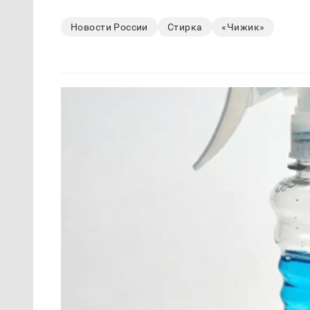
Новости России
Стирка
«Чижик»