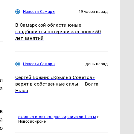
Новости Самары
19 часов назад
В Самарской области юные
гандболисты потеряли зал после 50
лет занятий
Новости Самары
день назад
Сергей Божин: «Крылья Советов»
л
верят в собственные силы — Волга
а
Ньюс
в
сколько стоит кладка кирпича за 1 кв м
в
а
Новосибирске
о