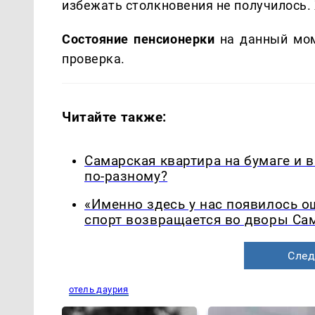
избежать столкновения не получилось.
Состояние пенсионерки
на данный мом
проверка.
Читайте также:
Самарская квартира на бумаге и 
по-разному?
«Именно здесь у нас появилось 
спорт возвращается во дворы Са
След
отель даурия