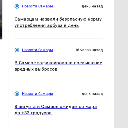
Новости Самары
день назад
СМИ: В Химках на
Самарцам назвали безопасную норму
полицейскую
употребления арбуза в день
В магазинах России
машину напали и
ажиотаж из-за этого
подожгли.
продукта: что купить?
Новости Самары
16 часов назад
В Самаре зафиксировали превышение
вредных выбросов
Новости Самары
день назад
8 августа в Самаре ожидается жара
до +33 градусов