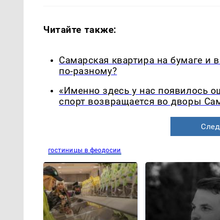
Читайте также:
Самарская квартира на бумаге и 
по-разному?
«Именно здесь у нас появилось 
спорт возвращается во дворы Са
След
гостиницы в феодосии