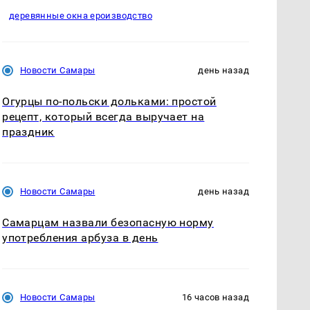
деревянные окна ероизводство
Новости Самары
день назад
Огурцы по‑польски дольками: простой
рецепт, который всегда выручает на
праздник
Новости Самары
день назад
Самарцам назвали безопасную норму
употребления арбуза в день
Новости Самары
16 часов назад