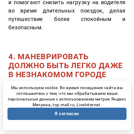
и помогают снизить нагрузку на водителя
во время длительных поездок, делая
путешествие более спокойным и
безопасным.
4. МАНЕВРИРОВАТЬ
ДОЛЖНО БЫТЬ ЛЕГКО ДАЖЕ
В НЕЗНАКОМОМ ГОРОДЕ
Мы используем cookie. Во время посещения сайта вы
Практически любое большое путешествие
соглашаетесь с тем, что мы обрабатываем ваши
заканчивается поиском парковки. Узкие
персональные данные с использованием метрик Яндекс
Метрика, top.mail.ru, LiveInternet.
улицы, гостиничные дворы, туристические
центры – именно здесь многие начинают
Я согласен
переживать из-за размеров автомобиля.