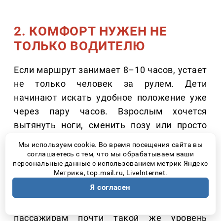
2. КОМФОРТ НУЖЕН НЕ
ТОЛЬКО ВОДИТЕЛЮ
Если маршрут занимает 8–10 часов, устает
не только человек за рулем. Дети
начинают искать удобное положение уже
через пару часов. Взрослым хочется
вытянуть ноги, сменить позу или просто
спокойно почитать книгу во время
Мы используем cookie. Во время посещения сайта вы
движения. Поэтому сегодня покупатели
соглашаетесь с тем, что мы обрабатываем ваши
персональные данные с использованием метрик Яндекс
все чаще обращают внимание не только на
Метрика, top.mail.ru, LiveInternet.
водительское кресло, но и на второй ряд.
Я согласен
Современные минивэны предлагают
пассажирам почти такой же уровень