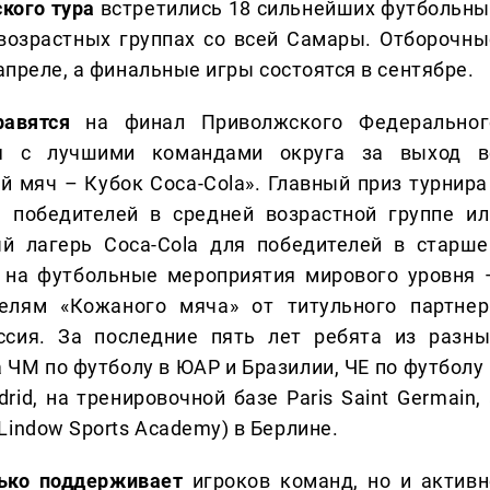
ского тура
встретились 18 сильнейших футбольны
возрастных группах со всей Самары. Отборочны
апреле, а финальные игры состоятся в сентябре.
правятся
на финал Приволжского Федеральног
ся с лучшими командами округа за выход в
 мяч – Кубок Coca-Cola». Главный приз турнира 
 победителей в средней возрастной группе ил
й лагерь Coca-Cola для победителей в старше
и на футбольные мероприятия мирового уровня 
елям «Кожаного мяча» от титульного партнер
ссия. За последние пять лет ребята из разны
 ЧМ по футболу в ЮАР и Бразилии, ЧЕ по футболу 
id, на тренировочной базе Paris Saint Germain, 
indow Sports Academy) в Берлине.
лько поддерживает
игроков команд, но и активн