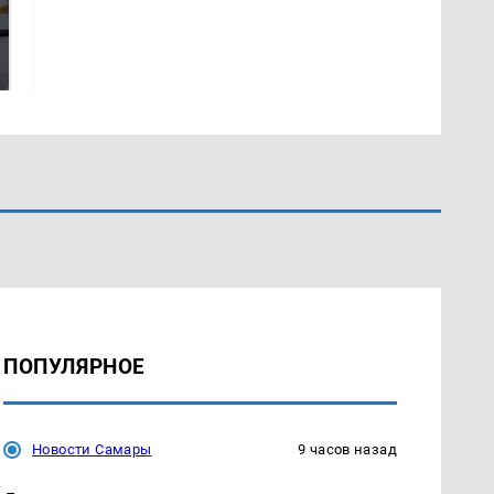
Где будет встреча
Такую зиму в России
президентов США и
никто не ждал: как
России: Европа?
так?!
ПОПУЛЯРНОЕ
Новости Самары
9 часов назад