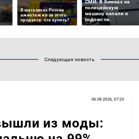
СМИ: В Химках на
е
полицейскую
В магазинах России
о
машину напали и
ажиотаж из-за этого
подожгли.
продукта: что купить?
Следующая новость
06.08.2026, 07:20
вышли из моды:
пальню на 99%