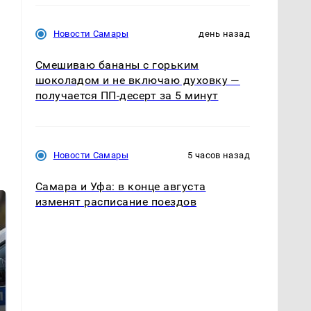
Новости Самары
день назад
Смешиваю бананы с горьким
шоколадом и не включаю духовку —
получается ПП-десерт за 5 минут
Новости Самары
5 часов назад
Самара и Уфа: в конце августа
изменят расписание поездов