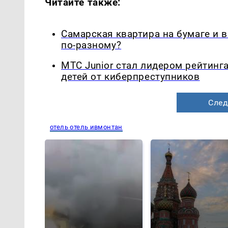
Читайте также:
Самарская квартира на бумаге и 
по-разному?
МТС Junior стал лидером рейтинг
детей от киберпреступников
След
отель отель ивмонтан