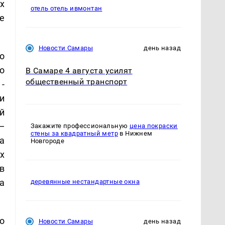
х
отель отель ивмонтан
е
Новости Самары
день назад
о
о
В Самаре 4 августа усилят
общественный транспорт
-
и
й
—
Закажите профессиональную
цена покраски
стены за квадратный метр
в Нижнем
а
Новгороде
х
в
а
деревянные нестандартные окна
о
Новости Самары
день назад