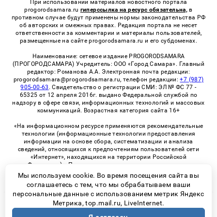
При использовании материалов новостного портала
progorodsamara.ru
гиперссылка на ресурс обязательна,
в
противном случае будут применены нормы законодательства РФ
об авторских и смежных правах. Редакция портала не несет
ответственности за комментарии и материалы пользователей,
размещенные на сайте progorodsamara.ru и его субдоменах.
Наименование: сетевое издание PROGORODSAMARA
(ПРОГОРОДСАМАРА) Учредитель: ООО «Город Самара». Главный
редактор: Романова А.А. Электронная почта редакции:
progorodsamara@progorodsamara.ru, телефон редакции:
+7 (987)
905-00-63
. Свидетельство о регистрации СМИ: ЭЛ № ФС 77 -
65325 от 12 апреля 2016г. выдано Федеральной службой по
надзору в сфере связи, информационных технологий и массовых
коммуникаций. Возрастная категория сайта 16+
«На информационном ресурсе применяются рекомендательные
технологии (информационные технологии предоставления
информации на основе сбора, систематизации и анализа
сведений, относящихся к предпочтениям пользователей сети
«Интернет», находящихся на территории Российской
Федерации)». Правила применения рекомендательных
технологий в виджетах рекламно-обменной сети
«СМИ2» (PDF)
Мы используем cookie. Во время посещения сайта вы
соглашаетесь с тем, что мы обрабатываем ваши
персональные данные с использованием метрик Яндекс
Метрика, top.mail.ru, LiveInternet.
© 2026 «ProGorodSamara» | Все права защищены
Возрастная категория сайта 16+