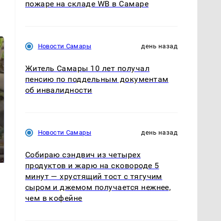
пожаре на складе WB в Самаре
Новости Самары
день назад
Житель Самары 10 лет получал
пенсию по поддельным документам
об инвалидности
Новости Самары
день назад
В ОАЭ произошло
Все новости по
жестокое убийство
падению вертолета на
криптомиллионера
Кавказе: читать здесь
Собираю сэндвич из четырех
продуктов и жарю на сковороде 5
минут — хрустящий тост с тягучим
сыром и джемом получается нежнее,
чем в кофейне