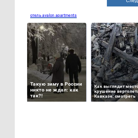
След
отель avalon apartments
Такую зиму в России
Как выглядит мест
никто не ждал: как
крушение вертолет
так?!
Кавказе: смотреть