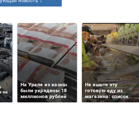
ующая новость ↓
На Урале из казны
Не ешьте эту
о
были украдены 18
готовую еду из
а на
миллионов рублей
магазина: список