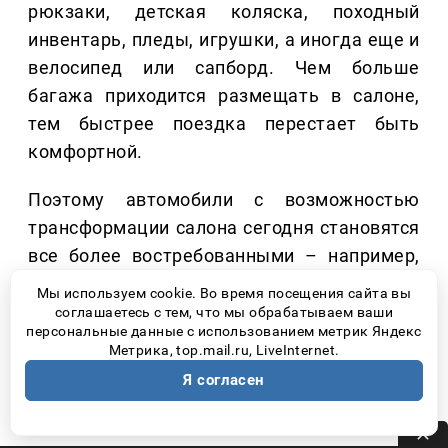
рюкзаки, детская коляска, походный
инвентарь, пледы, игрушки, а иногда еще и
велосипед или сапборд. Чем больше
багажа приходится размещать в салоне,
тем быстрее поездка перестает быть
комфортной.
Поэтому автомобили с возможностью
трансформации салона сегодня становятся
все более востребованными – например,
минивэны. Когда третий ряд можно
Мы используем cookie. Во время посещения сайта вы
сложить, а объем багажного отделения
соглашаетесь с тем, что мы обрабатываем ваши
персональные данные с использованием метрик Яндекс
значительно увеличивается, появляется
Метрика, top.mail.ru, LiveInternet.
свобода брать с собой все необходимое, не
Я согласен
думая, что придется оставить дома.
Именно поэтому многие путешественники