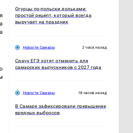
Огурцы по‑польски дольками:
я
простой рецепт, который всегда
выручает на праздник
а
а
Новости Самары
2 часа назад
Сдачу ЕГЭ хотят отменить для
самарских выпускников с 2027 года
ю
м
Новости Самары
18 часов назад
В Самаре зафиксировали превышение
вредных выбросов