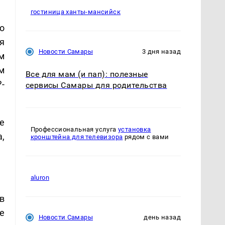
гостиница ханты-мансийск
о
я
Новости Самары
3 дня назад
м
им
Все для мам (и пап): полезные
-
сервисы Самары для родительства
е
Профессиональная услуга
установка
,
кронштейна для телевизора
рядом с вами
aluron
в
е
Новости Самары
день назад