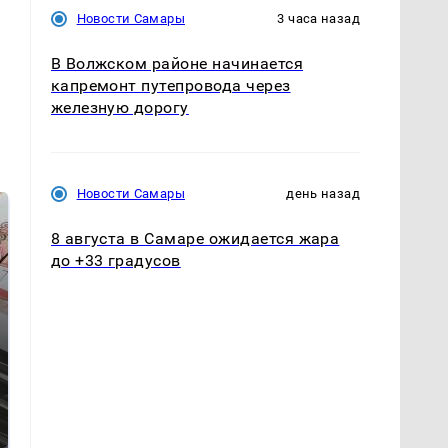
Новости Самары
3 часа назад
В Волжском районе начинается
капремонт путепровода через
железную дорогу
Новости Самары
день назад
8 августа в Самаре ожидается жара
до +33 градусов
Не ешьте эту
В ОАЭ произошло
готовую еду из
жестокое убийство
магазина: список
криптомиллионера