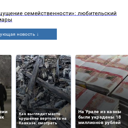
ощущение семейственности»: любительский
мары
ующая новость ↓
сии
На Урале из казны
Как выглядит место
ак
были украдены 18
крушение вертолета на
миллионов рублей
Кавказе: смотреть