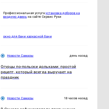
Профессиональная услуга
установка доборов на
входную дверь
на сайте Сервис Руки
окно для бани каркасной бани
Новости Самары
день назад
Огурцы по‑польски дольками: простой
рецепт, который всегда выручает на
праздник
Новости Самары
18 часов назад