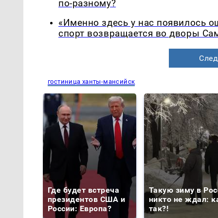
по-разному?
«Именно здесь у нас появилось 
спорт возвращается во дворы Са
След
гостиница ханты-мансийск
Где будет встреча
Такую зиму в Рос
президентов США и
никто не ждал: к
России: Европа?
так?!