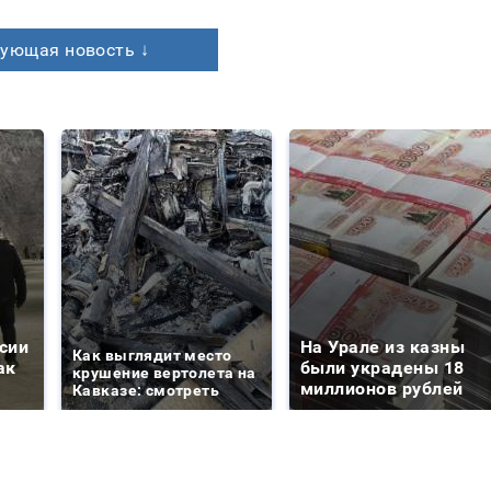
ующая новость ↓
сии
На Урале из казны
Как выглядит место
ак
были украдены 18
крушение вертолета на
миллионов рублей
Кавказе: смотреть