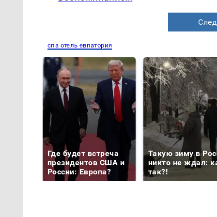
След
спа отель евпатория
Где будет встреча
Такую зиму в Рос
президентов США и
никто не ждал: к
России: Европа?
так?!