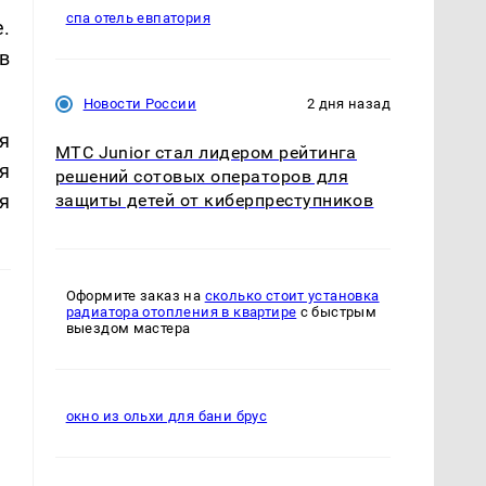
спа отель евпатория
.
в
Новости России
2 дня назад
я
МТС Junior стал лидером рейтинга
я
решений сотовых операторов для
я
защиты детей от киберпреступников
Оформите заказ на
сколько стоит установка
радиатора отопления в квартире
с быстрым
выездом мастера
окно из ольхи для бани брус