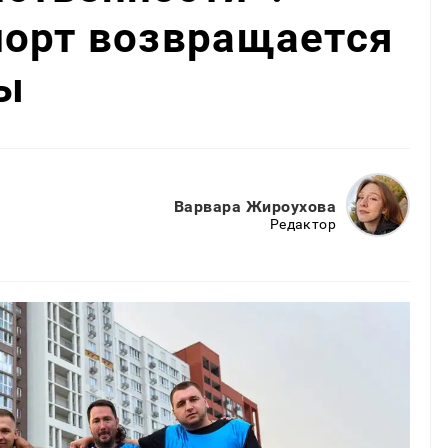
порт возвращается
ы
Варвара Жироухова
Редактор