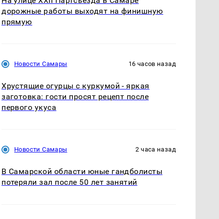
На улице XXII Партсъезда в Самаре
дорожные работы выходят на финишную
прямую
Новости Самары
16 часов назад
Хрустящие огурцы с куркумой - яркая
заготовка: гости просят рецепт после
первого укуса
Новости Самары
2 часа назад
В Самарской области юные гандболисты
потеряли зал после 50 лет занятий