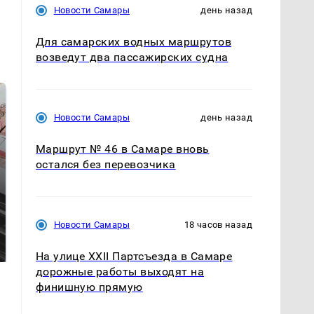
Новости Самары
день назад
Для самарских водных маршрутов
возведут два пассажирских судна
Новости Самары
день назад
Маршрут № 46 в Самаре вновь
остался без перевозчика
Не ешьте эту
В ОАЭ произошло
Новости Самары
18 часов назад
готовую еду из
жестокое убийство
магазина: список
криптомиллионера
На улице XXII Партсъезда в Самаре
дорожные работы выходят на
финишную прямую