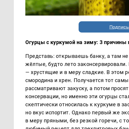
Подписы
Огурцы с куркумой на зиму: 3 причины 
Представь: открываешь банку, а там не
жёлтые, будто лето законсервировали. 
— хрустящие и в меру сладкие. В этом р
смородина и хрен. Получается тот самы
рассматривают закуску, а потом просят
консервации, но именно эти огурцы ст
скептически относилась к куркуме в зас
но вкус испортит. Однако первый же э
в меру пряными, без резкой горечи, с 
любимый рецепт для трехлитровых банок