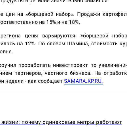
 продукты в регионе значительно снизился.
ие цен на «борщевой набор». Продажи картофел
соответственно на 15% и на 18%.
региона цены варьируются: «борщевой набор
илась на 12%. По словам Шамина, стоимость кур
овне.
оручил проработать инвестпроект по увеличени
ием партнеров, частного бизнеса. На отработк
ри недели - как сообщает
SAMARA.KP.RU.
в жизни: почему одинаковые метры работают