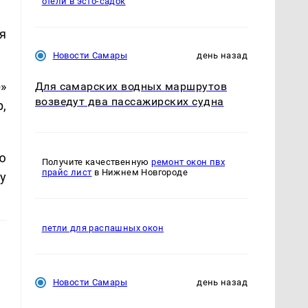
отели в эсто-садок
я
Новости Самары
день назад
»
Для самарских водных маршрутов
возведут два пассажирских судна
,
ю
Получите качественную
ремонт окон пвх
прайс лист
в Нижнем Новгороде
у
петли для распашных окон
Новости Самары
день назад