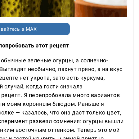
вайтесь в MAX
попробовать этот рецепт
 обычные зеленые огурцы, а солнечно-
Выглядят необычно, пахнут пряно, а на вкус
ецепте нет укропа, зато есть куркума,
й случай, когда гости сначала
 рецепт. Я перепробовала много вариантов
али моим коронным блюдом. Раньше я
олке — казалось, что она даст только цвет,
ксперимент развеял сомнения: огурцы вышли
тонким восточным оттенком. Теперь это мой
: и гостей удивить, и зимой приятно