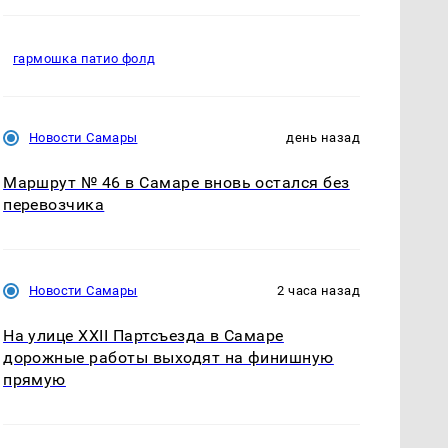
гармошка патио фолд
Новости Самары
день назад
Маршрут № 46 в Самаре вновь остался без
перевозчика
Новости Самары
2 часа назад
На улице XXII Партсъезда в Самаре
дорожные работы выходят на финишную
прямую