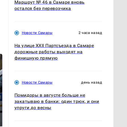
Маршрут № 46 в Самаре вновь
остался без перевозчика
Новости Самары
2 часа назад
На улице XXII Партсъезда в Самаре
дорожные работы выходят на
финишную прямую
Новости Самары
день назад
Помидоры в августе больше не
закатываю в банки: один трюк, и они
упруги до весны
На Урале из казны
Как выглядит место
были украдены 18
крушение вертолета на
миллионов рублей
Кавказе: смотреть