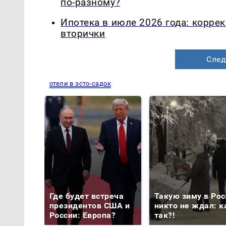
по-разному?
Ипотека в июле 2026 года: корре
вторички
След
отели в эсто-садок
Где будет встреча
Такую зиму в Рос
президентов США и
никто не ждал: к
России: Европа?
так?!