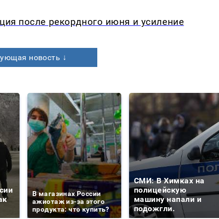
кция после рекордного июня и усиление
ующая новость ↓
СМИ: В Химках на
сии
полицейскую
В магазинах России
ак
машину напали и
ажиотаж из-за этого
подожгли.
продукта: что купить?