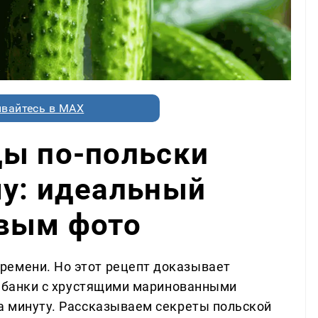
вайтесь в MAX
цы по-польски
му: идеальный
овым фото
ремени. Но этот рецепт доказывает
вы банки с хрустящими маринованными
за минуту. Рассказываем секреты польской