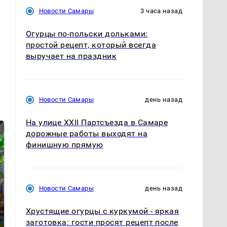
Новости Самары
3 часа назад
Огурцы по‑польски дольками:
простой рецепт, который всегда
выручает на праздник
Новости Самары
день назад
На улице XXII Партсъезда в Самаре
дорожные работы выходят на
финишную прямую
Новости Самары
день назад
Хрустящие огурцы с куркумой - яркая
СМИ: В Химках на
полицейскую
Где будет встреча
заготовка: гости просят рецепт после