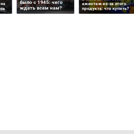
было с 1945: чего
 на
ажиотаж из-за этого
ждать всем нам?
есь
продукта: что купить?