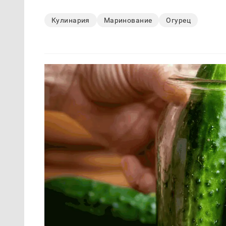
Кулинария
Маринование
Огурец