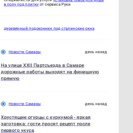
в полу под плитку
от сервиса Руки
деревянный подоконник под сталинские окна
Новости Самары
день назад
На улице XXII Партсъезда в Самаре
дорожные работы выходят на финишную
прямую
Новости Самары
день назад
Хрустящие огурцы с куркумой - яркая
заготовка: гости просят рецепт после
первого укуса