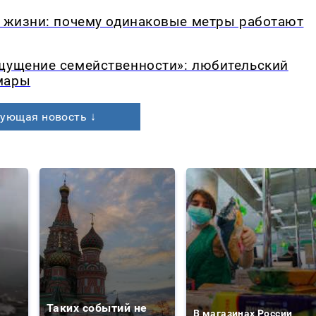
в жизни: почему одинаковые метры работают
ощущение семейственности»: любительский
мары
ующая новость ↓
Таких событий не
В магазинах России