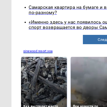
Самарская квартира на бумаге и 
по-разному?
«Именно здесь у нас появилось 
спорт возвращается во дворы Са
След
pinewood resort spa
Как выглядит место
Все новости по