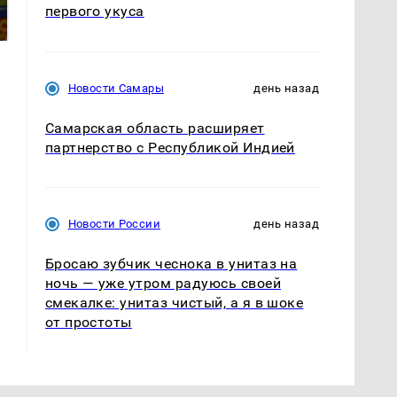
машину напали и
президентов США и
первого укуса
подожгли.
России: Европа?
Новости Самары
день назад
Самарская область расширяет
партнерство с Республикой Индией
Новости России
день назад
Бросаю зубчик чеснока в унитаз на
ночь — уже утром радуюсь своей
смекалке: унитаз чистый, а я в шоке
от простоты