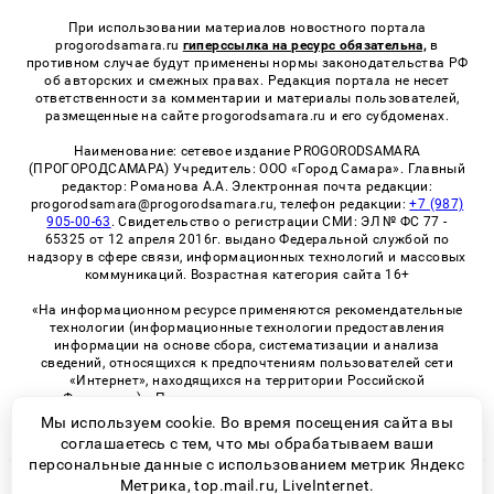
При использовании материалов новостного портала
progorodsamara.ru
гиперссылка на ресурс обязательна,
в
противном случае будут применены нормы законодательства РФ
об авторских и смежных правах. Редакция портала не несет
ответственности за комментарии и материалы пользователей,
размещенные на сайте progorodsamara.ru и его субдоменах.
Наименование: сетевое издание PROGORODSAMARA
(ПРОГОРОДСАМАРА) Учредитель: ООО «Город Самара». Главный
редактор: Романова А.А. Электронная почта редакции:
progorodsamara@progorodsamara.ru, телефон редакции:
+7 (987)
905-00-63
. Свидетельство о регистрации СМИ: ЭЛ № ФС 77 -
65325 от 12 апреля 2016г. выдано Федеральной службой по
надзору в сфере связи, информационных технологий и массовых
коммуникаций. Возрастная категория сайта 16+
«На информационном ресурсе применяются рекомендательные
технологии (информационные технологии предоставления
информации на основе сбора, систематизации и анализа
сведений, относящихся к предпочтениям пользователей сети
«Интернет», находящихся на территории Российской
Федерации)». Правила применения рекомендательных
технологий в виджетах рекламно-обменной сети
«СМИ2» (PDF)
Мы используем cookie. Во время посещения сайта вы
соглашаетесь с тем, что мы обрабатываем ваши
персональные данные с использованием метрик Яндекс
Метрика, top.mail.ru, LiveInternet.
© 2026 «ProGorodSamara» | Все права защищены