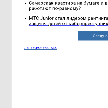
Самарская квартира на бумаге и 
работают по-разному?
МТС Junior стал лидером рейтинг
защиты детей от киберпреступни
Следую
отель горки вилладж