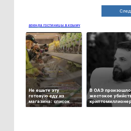
След
аренда гостиницы в крыму
Не ешьте эту
В ОАЭ произошло
готовую еду из
жестокое убийст
магазина: список
криптомиллионе