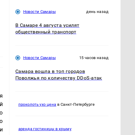
Новости Самары
день назад
В Самаре 4 августа усилят
общественный транспорт
Новости Самары
15 часов назад
Самара вошла в топ городов
Поволжья по количеству DDoS-атак
я
й
проколоть ухо цена
в Санкт-Петербурге
ю
ю
и
аренда гостиницы в крыму