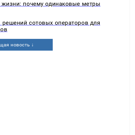
в жизни: почему одинаковые метры
а решений сотовых операторов для
ков
щая новость ↓