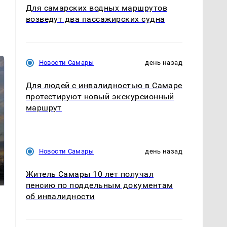
Для самарских водных маршрутов
возведут два пассажирских судна
Новости Самары
день назад
Для людей с инвалидностью в Самаре
протестируют новый экскурсионный
маршрут
СМИ: В Химках на
Новости Самары
день назад
полицейскую
В магазинах России
машину напали и
ажиотаж из-за этого
Житель Самары 10 лет получал
подожгли.
продукта: что купить?
пенсию по поддельным документам
об инвалидности