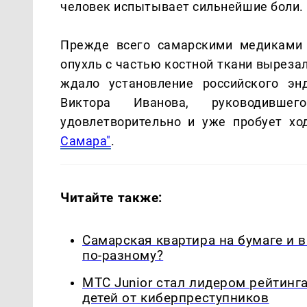
человек испытывает сильнейшие боли.
Прежде всего самарскими медиками 
опухль с частью костной ткани выреза
ждало установление российского эн
Виктора Иванова, руководившег
удовлетворительно и уже пробует хо
Самара"
.
Читайте также:
Самарская квартира на бумаге и 
по-разному?
МТС Junior стал лидером рейтинг
детей от киберпреступников