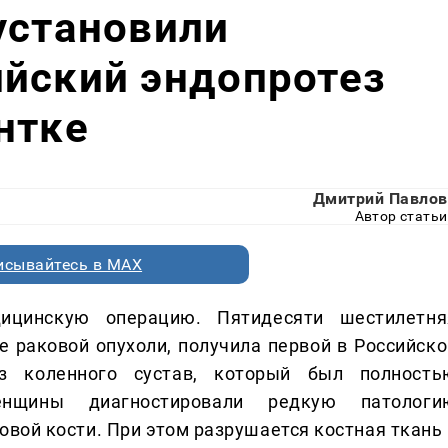
установили
ийский эндопротез
нтке
Дмитрий Павлов
Автор статьи
исывайтесь в MAX
ицинскую операцию. Пятидесяти шестилетня
е раковой опухоли, получила первой в Российско
з коленного сустав, который был полность
енщины диагностировали редкую патологи
вой кости. При этом разрушается костная ткань 