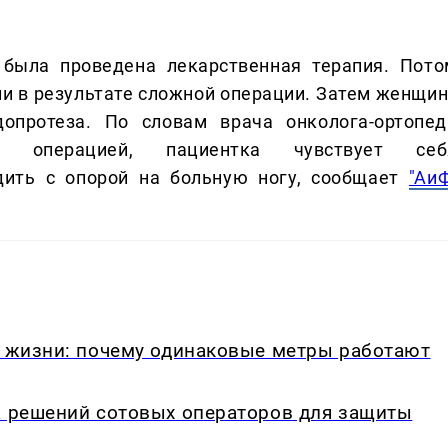
была проведена лекарственная терапия. Пото
ли в результате сложной операции. Затем женщин
допротеза. По словам врача онколога-ортопед
о операцией, пациентка чувствует себ
дить с опорой на больную ногу, сообщает
"АиФ
в жизни: почему одинаковые метры работают
а решений сотовых операторов для защиты