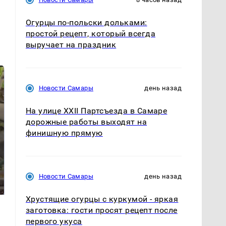
Огурцы по‑польски дольками:
простой рецепт, который всегда
выручает на праздник
Новости Самары
день назад
На улице XXII Партсъезда в Самаре
дорожные работы выходят на
финишную прямую
Таких событий не
В магазинах России
было с 1945: чего
Новости Самары
день назад
ажиотаж из-за этого
ждать всем нам?
продукта: что купить?
Хрустящие огурцы с куркумой - яркая
заготовка: гости просят рецепт после
первого укуса