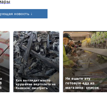
мары
ующая новость ↓
ы
Не ешьте эту
Как выглядит место
8
готовую еду из
крушение вертолета на
й
магазина: список
Кавказе: смотреть