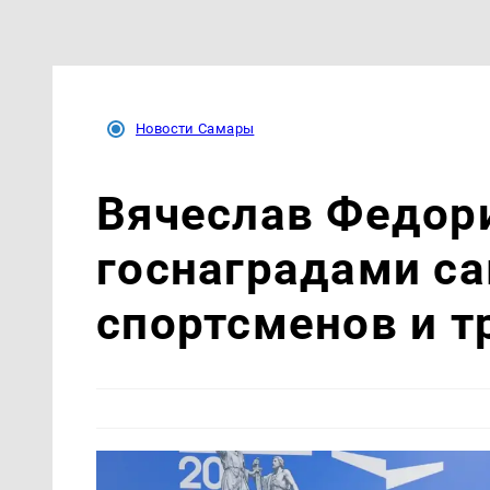
Новости Самары
Вячеслав Федор
госнаградами с
спортсменов и т