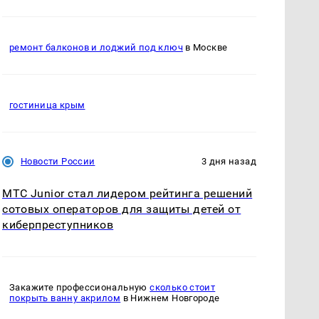
ремонт балконов и лоджий под ключ
в Москве
гостиница крым
Новости России
3 дня назад
МТС Junior стал лидером рейтинга решений
сотовых операторов для защиты детей от
киберпреступников
Закажите профессиональную
сколько стоит
покрыть ванну акрилом
в Нижнем Новгороде