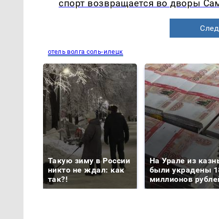
спорт возвращается во дворы Са
След
отель волга соль-илецк
Такую зиму в России
На Урале из казн
никто не ждал: как
были украдены 1
так?!
миллионов рубле