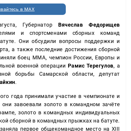
вайтесь в MAX
вгуста, Губернатор
Вячеслав Федорищев
ателями и спортсменами сборных команд
атуте. Они обсудили вопросы поддержки и
орта, а также последние достижения сборной
риняли боец ММА, чемпион России, Европы и
альной военной операции
Рамис Терегулов
, а
вной борьбы Самарской области, депутат
айкин
.
ого года принимали участие в чемпионате и
 они завоевали золото в командном зачёте
рампе, золото в командных индивидуальных
кой сборной в командных прыжках на батуте.
заняла первое общекомандное место на XIII