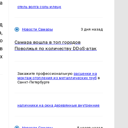
а
отель волга соль-илецк
д
Новости Самары
3 дня назад
,
о
Самара вошла в топ городов
в
Поволжья по количеству DDoS-атак
х
Закажите профессиональную
расценки на
монтаж отопления из металлических труб
в
Санкт-Петербурге
наличники на окна деревянные внутренние
Новости Самары
8 часов назад