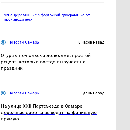
окна деревянные с форточкой двухрамные от
производителя
Новости Самары
8 часов назад
Огурцы по‑польски дольками: простой
рецепт, который всегда выручает на
праздник
Новости Самары
день назад
На улице XXII Партсъезда в Самаре
дорожные работы выходят на финишную
прямую