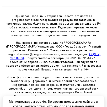
При использовании материалов новостного портала
progorodsamara.ru
гиперссылка на ресурс обязательна,
в
противном случае будут применены нормы законодательства РФ
об авторских и смежных правах. Редакция портала не несет
ответственности за комментарии и материалы пользователей,
размещенные на сайте progorodsamara.ru и его субдоменах.
Наименование: сетевое издание PROGORODSAMARA
(ПРОГОРОДСАМАРА) Учредитель: ООО «Город Самара». Главный
редактор: Романова А.А. Электронная почта редакции:
progorodsamara@progorodsamara.ru, телефон редакции:
+7 (987)
905-00-63
. Свидетельство о регистрации СМИ: ЭЛ № ФС 77 -
65325 от 12 апреля 2016г. выдано Федеральной службой по
надзору в сфере связи, информационных технологий и массовых
коммуникаций. Возрастная категория сайта 16+
«На информационном ресурсе применяются рекомендательные
технологии (информационные технологии предоставления
информации на основе сбора, систематизации и анализа
сведений, относящихся к предпочтениям пользователей сети
«Интернет», находящихся на территории Российской
Федерации)». Правила применения рекомендательных
технологий в виджетах рекламно-обменной сети
«СМИ2» (PDF)
Мы используем cookie. Во время посещения сайта вы
соглашаетесь с тем, что мы обрабатываем ваши