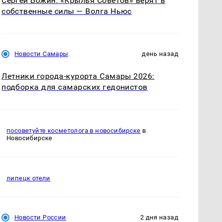
Сергей Божин: «Крылья Советов» верят в
собственные силы — Волга Ньюс
Новости Самары
день назад
Летники города-курорта Самары 2026:
подборка для самарских гедонистов
посоветуйте косметолога в новосибирске
в
Новосибирске
липецк отели
Новости России
2 дня назад