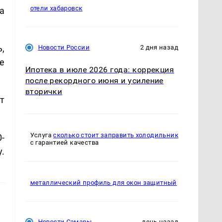
отели хабаровск
а
,
Новости России
2 дня назад
е
Ипотека в июле 2026 года: коррекция
после рекордного июня и усиление
вторички
т
Услуга
сколько стоит заправить холодильник
-
с гарантией качества
.
металлический профиль для окон защитный
Новости Самары
день назад