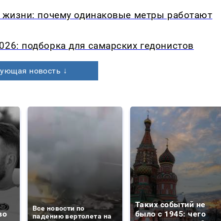
в жизни: почему одинаковые метры работают
026: подборка для самарских гедонистов
ующая новость ↓
Таких событий не
Все новости по
во
было с 1945: чего
падению вертолета на