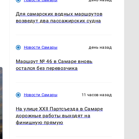
Для самарских водных маршрутов
возведут два пассажирских судна
Новости Самары
день назад
Маршрут № 46 в Самаре вновь
остался без перевозчика
Новости Самары
11 часов назад
На улице XXII Партсъезда в Самаре
дорожные работы выходят на
финишную прямую
СМИ: В Химках на
полицейскую
В магазинах России
машину напали и
ажиотаж из-за этого