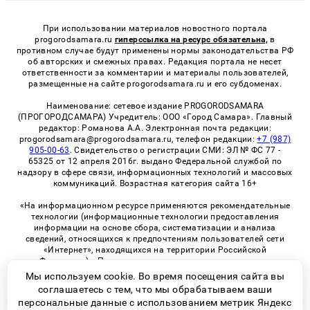
При использовании материалов новостного портала
progorodsamara.ru
гиперссылка на ресурс обязательна,
в
противном случае будут применены нормы законодательства РФ
об авторских и смежных правах. Редакция портала не несет
ответственности за комментарии и материалы пользователей,
размещенные на сайте progorodsamara.ru и его субдоменах.
Наименование: сетевое издание PROGORODSAMARA
(ПРОГОРОДСАМАРА) Учредитель: ООО «Город Самара». Главный
редактор: Романова А.А. Электронная почта редакции:
progorodsamara@progorodsamara.ru, телефон редакции:
+7 (987)
905-00-63
. Свидетельство о регистрации СМИ: ЭЛ № ФС 77 -
65325 от 12 апреля 2016г. выдано Федеральной службой по
надзору в сфере связи, информационных технологий и массовых
коммуникаций. Возрастная категория сайта 16+
«На информационном ресурсе применяются рекомендательные
технологии (информационные технологии предоставления
информации на основе сбора, систематизации и анализа
сведений, относящихся к предпочтениям пользователей сети
«Интернет», находящихся на территории Российской
Федерации)». Правила применения рекомендательных
технологий в виджетах рекламно-обменной сети
«СМИ2» (PDF)
Мы используем cookie. Во время посещения сайта вы
соглашаетесь с тем, что мы обрабатываем ваши
персональные данные с использованием метрик Яндекс