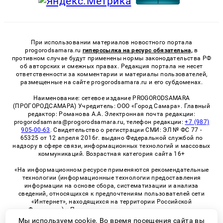
При использовании материалов новостного портала
progorodsamara.ru
гиперссылка на ресурс обязательна,
в
противном случае будут применены нормы законодательства РФ
об авторских и смежных правах. Редакция портала не несет
ответственности за комментарии и материалы пользователей,
размещенные на сайте progorodsamara.ru и его субдоменах.
Наименование: сетевое издание PROGORODSAMARA
(ПРОГОРОДСАМАРА) Учредитель: ООО «Город Самара». Главный
редактор: Романова А.А. Электронная почта редакции:
progorodsamara@progorodsamara.ru, телефон редакции:
+7 (987)
905-00-63
. Свидетельство о регистрации СМИ: ЭЛ № ФС 77 -
65325 от 12 апреля 2016г. выдано Федеральной службой по
надзору в сфере связи, информационных технологий и массовых
коммуникаций. Возрастная категория сайта 16+
«На информационном ресурсе применяются рекомендательные
технологии (информационные технологии предоставления
информации на основе сбора, систематизации и анализа
сведений, относящихся к предпочтениям пользователей сети
«Интернет», находящихся на территории Российской
Федерации)». Правила применения рекомендательных
технологий в виджетах рекламно-обменной сети
«СМИ2» (PDF)
Мы используем cookie. Во время посещения сайта вы