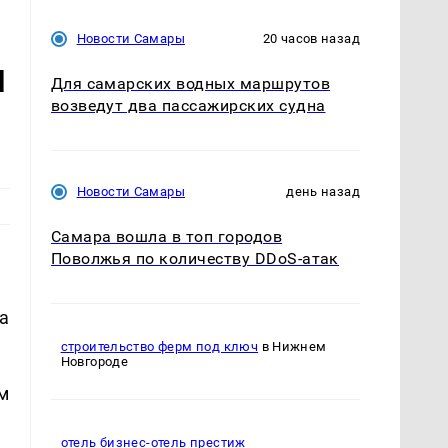
Новости Самары
20 часов назад
л
Для самарских водных маршрутов
возведут два пассажирских судна
Новости Самары
день назад
Самара вошла в топ городов
Поволжья по количеству DDoS-атак
а
строительство ферм под ключ
в Нижнем
Новгороде
м
отель бизнес-отель престиж