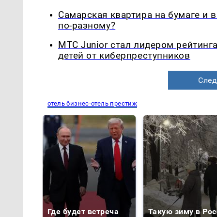
Самарская квартира на бумаге и 
по-разному?
МТС Junior стал лидером рейтинг
детей от киберпреступников
След
отель бизнес-отель престиж
Где будет встреча
Такую зиму в Рос