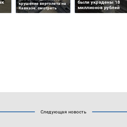
ак
были украдены 18
крушение вертолета на
миллионов рублей
Кавказе: смотреть
Следующая новость