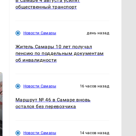
В Самаре 4 августа усилят
общественный транспорт
Новости Самары
день назад
Житель Самары 10 лет получал
пенсию по поддельным документам
об инвалидности
Новости Самары
16 часов назад
Маршрут № 46 в Самаре вновь
остался без перевозчика
Не ешьте эту
В ОАЭ произошло
Новости Самары
14 часов назад