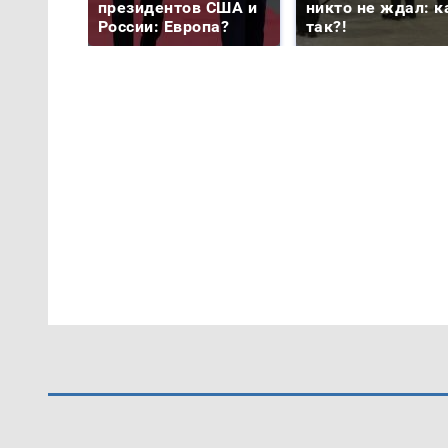
президентов США и
никто не ждал: к
России: Европа?
так?!