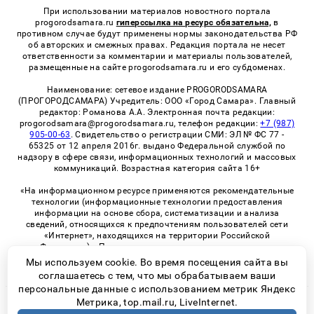
При использовании материалов новостного портала
progorodsamara.ru
гиперссылка на ресурс обязательна,
в
противном случае будут применены нормы законодательства РФ
об авторских и смежных правах. Редакция портала не несет
ответственности за комментарии и материалы пользователей,
размещенные на сайте progorodsamara.ru и его субдоменах.
Наименование: сетевое издание PROGORODSAMARA
(ПРОГОРОДСАМАРА) Учредитель: ООО «Город Самара». Главный
редактор: Романова А.А. Электронная почта редакции:
progorodsamara@progorodsamara.ru, телефон редакции:
+7 (987)
905-00-63
. Свидетельство о регистрации СМИ: ЭЛ № ФС 77 -
65325 от 12 апреля 2016г. выдано Федеральной службой по
надзору в сфере связи, информационных технологий и массовых
коммуникаций. Возрастная категория сайта 16+
«На информационном ресурсе применяются рекомендательные
технологии (информационные технологии предоставления
информации на основе сбора, систематизации и анализа
сведений, относящихся к предпочтениям пользователей сети
«Интернет», находящихся на территории Российской
Федерации)». Правила применения рекомендательных
технологий в виджетах рекламно-обменной сети
«СМИ2» (PDF)
Мы используем cookie. Во время посещения сайта вы
соглашаетесь с тем, что мы обрабатываем ваши
персональные данные с использованием метрик Яндекс
Метрика, top.mail.ru, LiveInternet.
© 2026 «ProGorodSamara» | Все права защищены