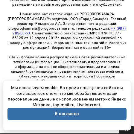
размещенные на сайте progorodsamara.ru и его субдоменах.
Наименование: сетевое издание PROGORODSAMARA
(ПРОГОРОДСАМАРА) Учредитель: ООО «Город Самара». Главный
редактор: Романова А.А. Электронная почта редакции:
progorodsamara@progorodsamara.ru, телефон редакции:
+7 (987)
905-00-63
. Свидетельство о регистрации СМИ: ЭЛ № ФС 77 -
65325 от 12 апреля 2016г. выдано Федеральной службой по
надзору в сфере связи, информационных технологий и массовых
коммуникаций. Возрастная категория сайта 16+
«На информационном ресурсе применяются рекомендательные
технологии (информационные технологии предоставления
информации на основе сбора, систематизации и анализа
сведений, относящихся к предпочтениям пользователей сети
«Интернет», находящихся на территории Российской
Федерации)». Правила применения рекомендательных
технологий в виджетах рекламно-обменной сети
«СМИ2» (PDF)
Мы используем cookie. Во время посещения сайта вы
соглашаетесь с тем, что мы обрабатываем ваши
персональные данные с использованием метрик Яндекс
Метрика, top.mail.ru, LiveInternet.
© 2026 «ProGorodSamara» | Все права защищены
Я согласен
Возрастная категория сайта 16+
Политика конфиденциальности